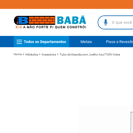
O que você busc
TERMOS MAIS
Todos os Departamentos
Metais
Pisos e Revest
1
º
piso
Hidráulica
Acessórios
Tubo de Descida com Joelho Azul TVDV Astra
2
º
porcelanat
3
º
telha
4
º
vaso sanit
5
º
revestimen
6
º
telha fibr
7
º
gabinete b
8
º
pisos
9
º
porta