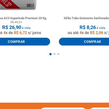
a AC3 Superkola Premium 20 Kg
Sifão Tubo Extensivo Sanfonad
R$
40
,
21
R$
26
,
90
R$
8
,
26
à vista
à vista
té
4
x de
R$
6
,
72
s/ juros
ou até
4
x de
R$
2
,
06
s/ 
COMPRAR
COMPRAR