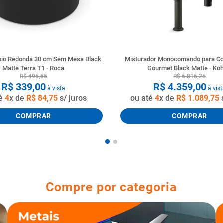
oio Redonda 30 cm Sem Mesa Black
Misturador Monocomando para Co
Matte Terra T1 - Roca
Gourmet Black Matte - Koh
R$
495
,
65
R$
6
.
816
,
25
R$
339
,
00
R$
4
.
359
,
00
à vista
à vist
té
4
x de
R$
84
,
75
s/ juros
ou até
4
x de
R$
1
.
089
,
75
s
COMPRAR
COMPRAR
Compre por categoria