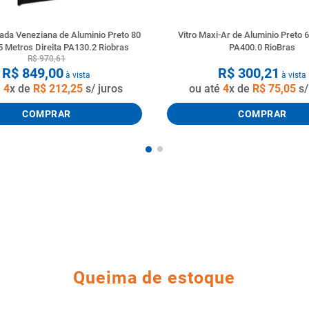
ada Veneziana de Aluminio Preto 80
Vitro Maxi-Ar de Aluminio Preto 
5 Metros Direita PA130.2 Riobras
PA400.0 RioBras
R$
970
,
61
R$
849
,
00
R$
300
,
21
à vista
à vista
é
4
x de
R$
212
,
25
s/ juros
ou até
4
x de
R$
75
,
05
s/
COMPRAR
COMPRAR
Queima de estoque