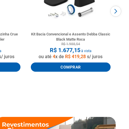
zinha Crue
Kit Bacia Convencional e Assento Debba Classic
ler
Black Matte Roca
R$
1
.
988
,
54
R$
1
.
677
,
15
a
à vista
/ juros
ou até
4
x de
R$
419
,
28
s/ juros
COMPRAR