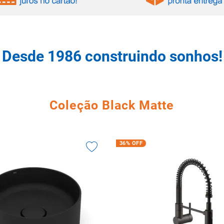
tario caixa acoplada
Desde 1986 construindo sonhos!
Coleção Black Matte
36%
OFF