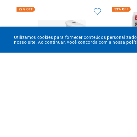
22%
OFF
33%
OFF
Utilizamos cookies para fornecer conteúdos personalizad
nosso site. Ao continuar, você concorda com a nossa
polí
Bacia com Caixa Acoplada Branco - Santa Clara
Argamass
R$
358
,
59
R$
279
,
90
à vista
ou até
4
x de
R$
69
,
97
s/ juros
ou a
COMPRAR