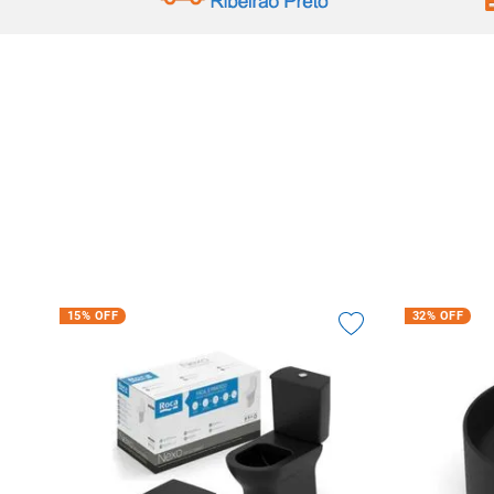
10
º
vaso sani
15%
OFF
32%
OFF