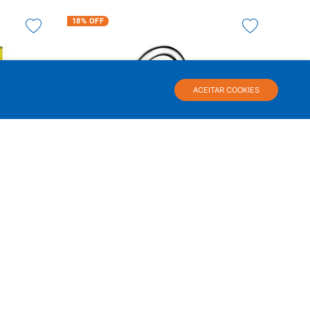
18%
OFF
ACEITAR COOKIES
artzolit
Torneira Bica Alta para Banheiro One - Celite
R$
179
,
62
R$
146
,
90
à vista
 juros
ou até
4
x de
R$
36
,
72
s/ juros
COMPRAR