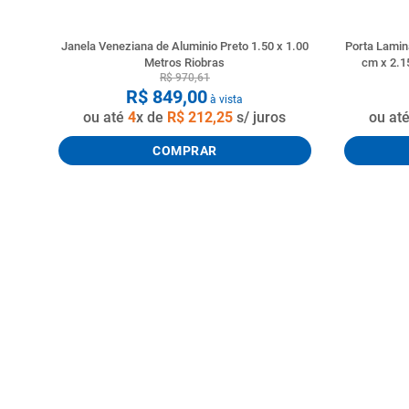
Janela Veneziana de Aluminio Preto 1.50 x 1.00
Porta Lamin
Metros Riobras
cm x 2.1
R$
970
,
61
R$
849
,
00
à vista
ou até
4
x de
R$
212
,
25
s/ juros
ou at
COMPRAR