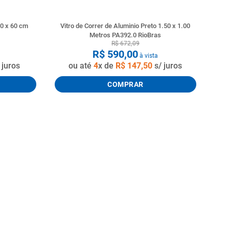
60 x 60 cm
Vitro de Correr de Aluminio Preto 1.50 x 1.00
Metros PA392.0 RioBras
R$
672
,
09
R$
590
,
00
à vista
 juros
ou até
4
x de
R$
147
,
50
s/ juros
COMPRAR