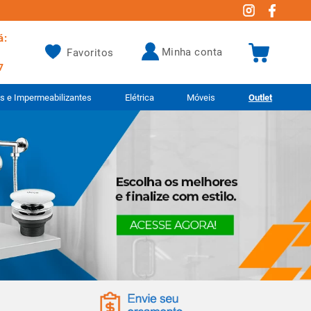
á:
minha conta
Favoritos
7
as e Impermeabilizantes
Elétrica
Móveis
Outlet