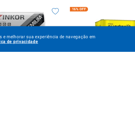
16%
OFF
os e melhorar sua experiência de navegação em
tica de privacidade
a AC3 Superkola Premium 20 Kg
Tinta Branco Neve 18 Litros Qu
R$
40
,
21
R$
161
,
71
R$
26
,
90
R$
135
,
90
à vista
à vista
té
4
x de
R$
6
,
72
s/ juros
ou até
4
x de
R$
33
,
97
s/
COMPRAR
COMPRAR