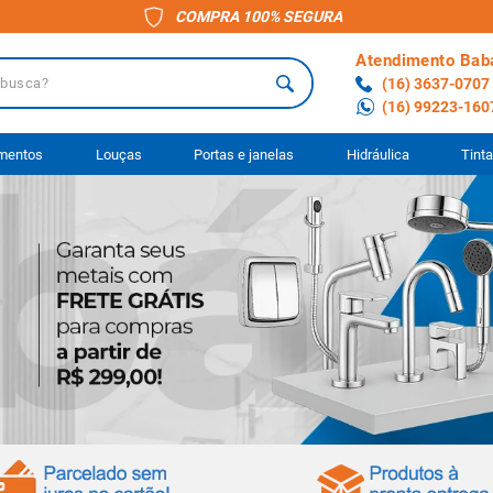
COMPRA 100% SEGURA
Atendimento Bab
a?
(16) 3637-0707
(16) 99223-160
 BUSCADOS
imentos
Louças
Portas e janelas
Hidráulica
Tint
o
ário
to
ocimento
anheiro