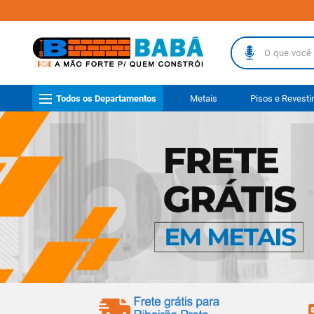
O que você busc
TERMOS MAIS
Todos os Departamentos
Metais
Pisos e Revest
1
º
piso
2
º
porcelanat
3
º
telha
4
º
vaso sanit
5
º
revestimen
6
º
telha fibr
7
º
gabinete b
8
º
pisos
9
º
porta