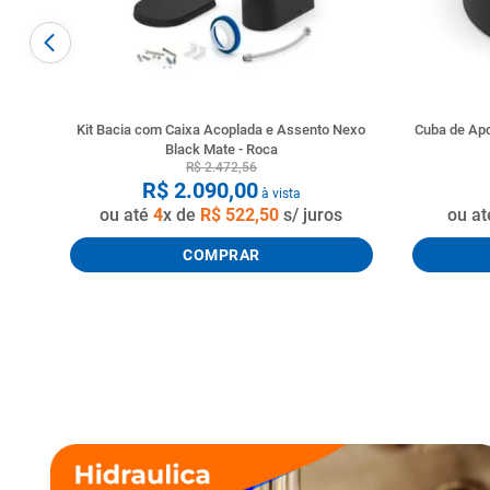
Kit Bacia com Caixa Acoplada e Assento Nexo
Cuba de Ap
Black Mate - Roca
R$
2
.
472
,
56
R$
2
.
090
,
00
à vista
ou até
4
x de
R$
522
,
50
s/ juros
ou a
COMPRAR