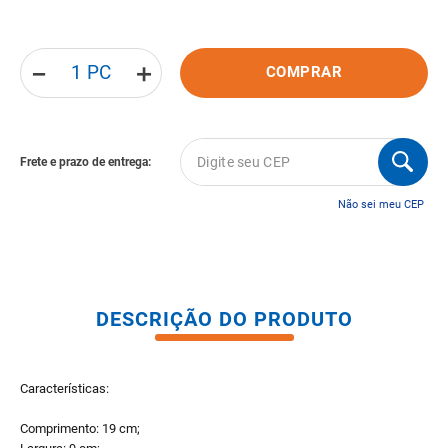
8
º
gabinete banheiro
9
º
porta
－
＋
COMPRAR
10
º
vaso sanitario caixa acoplada
Não sei meu CEP
DESCRIÇÃO DO PRODUTO
Características:
Comprimento: 19 cm;