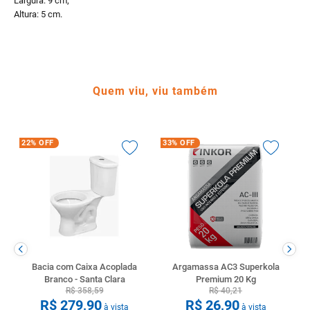
Largura: 9 cm;
Altura: 5 cm.
Quem viu, viu também
22%
OFF
33%
OFF
Bacia com Caixa Acoplada
Argamassa AC3 Superkola
Branco - Santa Clara
Premium 20 Kg
R$
358
,
59
R$
40
,
21
R$
279
,
90
R$
26
,
90
à vista
à vista