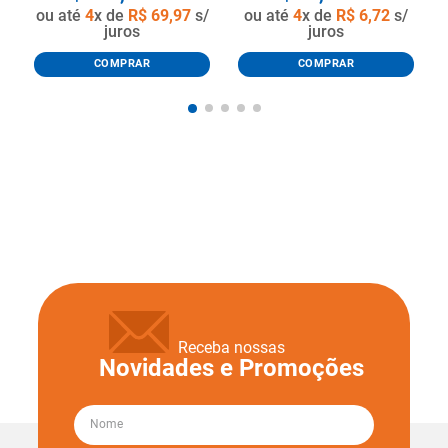
ou até
4
x de
R$
69
,
97
s/
ou até
4
x de
R$
6
,
72
s/
juros
juros
COMPRAR
COMPRAR
Receba nossas
Novidades e Promoções