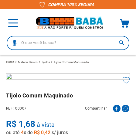
COMPRA 100% SEGURA
O que você busca?
TERMOS MAIS BUSCADOS
Material Básico
Tijolos
Tijolo Comum Maquinado
1
º
piso
2
º
porcelanato
3
º
telha
Tijolo Comum Maquinado
4
º
vaso sanitário
00007
Compartilhar
5
º
revestimento
R$
6
º
1
,
telha fibrocimento
68
à vista
ou até
7
º
4
x de
pisos
R$
0
,
42
s/ juros