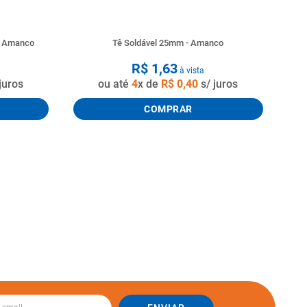
o Amanco
Tê Soldável 25mm - Amanco
R$
1
,
63
à vista
juros
ou até
4
x de
R$
0
,
40
s/ juros
COMPRAR