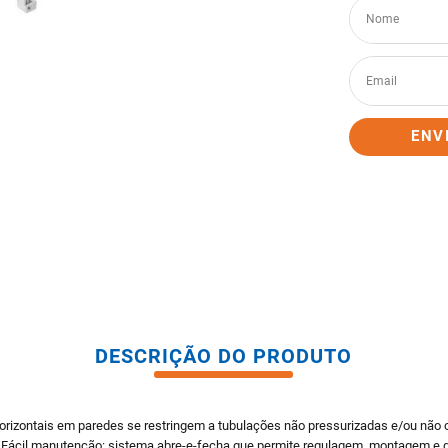
tario caixa acoplada
ENV
DESCRIÇÃO DO PRODUTO
 horizontais em paredes se restringem a tubulações não pressurizadas e/ou não c
 - Fácil manutenção: sistema abre-e-fecha que permite regulagem, montagem e 