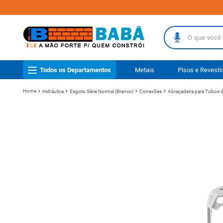
O que você busc
TERMOS MAIS
Todos os Departamentos
Metais
Pisos e Revest
1
º
piso
Hidráulica
Esgoto Série Normal (Branco)
Conexões
Abraçadeira para Tubos 
2
º
porcelanat
3
º
telha
4
º
vaso sanit
5
º
revestimen
6
º
telha fibr
7
º
gabinete b
8
º
pisos
9
º
porta