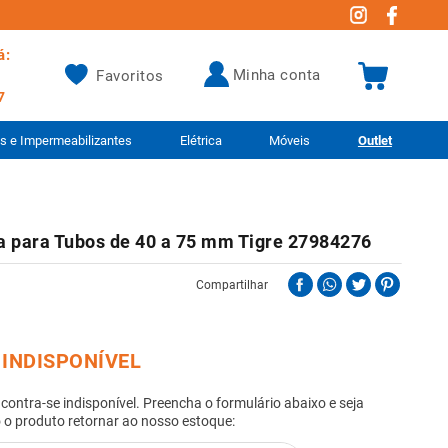
á:
minha conta
Favoritos
7
as e Impermeabilizantes
Elétrica
Móveis
Outlet
a para Tubos de 40 a 75 mm Tigre 27984276
Compartilhar