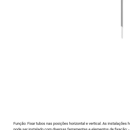
10
º
vaso sani
Função: Fixar tubos nas posições horizontal e vertical. As instalações
pode ser instalado com diversas ferramentas e elementos de fixação;