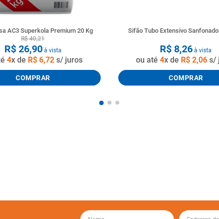
a AC3 Superkola Premium 20 Kg
Sifão Tubo Extensivo Sanfonad
R$
40
,
21
R$
26
,
90
R$
8
,
26
à vista
à vista
té
4
x de
R$
6
,
72
s/ juros
ou até
4
x de
R$
2
,
06
s/ 
COMPRAR
COMPRAR