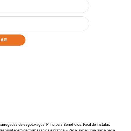
IAR
arregadas de esgoto/água. Principais Benefícios: Fácil de instalar:
desmontagem de forma rápida e prática; - Peça única: uma única peça