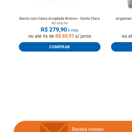
Bacia com Caixa Acoplada Branco - Santa Clara
Argamass
R$
358
,
59
R$
279
,
90
à vista
ou até
4
x de
R$
69
,
97
s/ juros
ou a
COMPRAR
Receba nossas