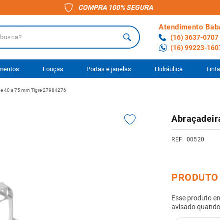
COMPRA 100% SEGURA
Atendimento Bab
a?
(16) 3637-0707
(16) 99223-160
 BUSCADOS
imentos
Louças
Portas e janelas
Hidráulica
Tint
de 40 a 75 mm Tigre 27984276
o
Abraçadeir
ário
00520
to
ocimento
anheiro