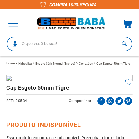
COMPRA 100% SEGURA
O que você busca?
TERMOS MAIS BUSCADOS
Hidráulica
Esgoto Série Normal (Branco)
Conexões
Cap Esgoto 50mm Tigre
1
º
piso
2
º
porcelanato
Cap Esgoto 50mm Tigre
3
º
telha
00534
Compartilhar
4
º
vaso sanitário
5
º
revestimento
6
º
telha fibrocimento
7
º
pisos