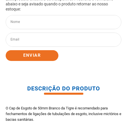
8
º
gabinete banheiro
9
º
porta
10
º
vaso sanitario caixa acoplada
ENVIAR
DESCRIÇÃO DO PRODUTO
O Cap de Esgoto de 50mm Branco da Tigre é recomendado para
fechamentos de ligações de tubulações de esgoto, inclusive mictórios e
bacias sanitárias.