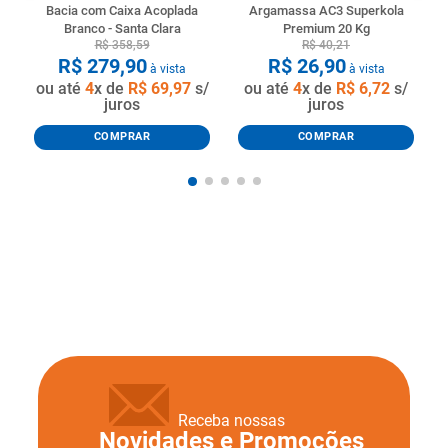
Bacia com Caixa Acoplada
Argamassa AC3 Superkola
Branco - Santa Clara
Premium 20 Kg
R$
358
,
59
R$
40
,
21
R$
279
,
90
R$
26
,
90
à vista
à vista
ou até
4
x de
R$
69
,
97
s/
ou até
4
x de
R$
6
,
72
s/
juros
juros
COMPRAR
COMPRAR
Receba nossas
Novidades e Promoções