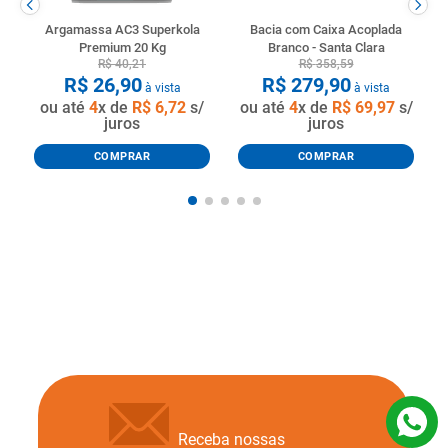
Argamassa AC3 Superkola
Bacia com Caixa Acoplada
Premium 20 Kg
Branco - Santa Clara
R$
40
,
21
R$
358
,
59
R$
26
,
90
R$
279
,
90
à vista
à vista
ou até
4
x de
R$
6
,
72
s/
ou até
4
x de
R$
69
,
97
s/
juros
juros
COMPRAR
COMPRAR
Receba nossas