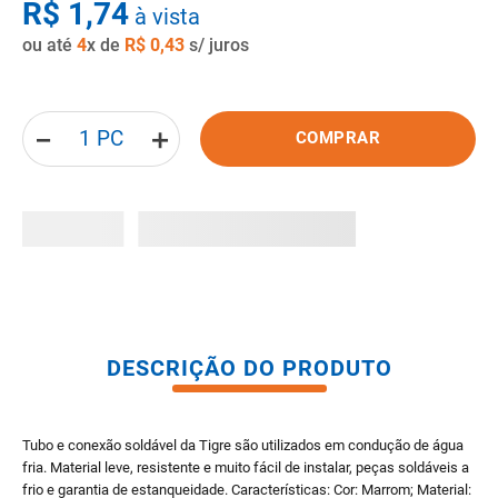
R$
1
,
74
à vista
8
º
gabinete banheiro
ou até
4
x de
R$
0
,
43
s/ juros
9
º
porta
10
º
vaso sanitario caixa acoplada
－
＋
COMPRAR
DESCRIÇÃO DO PRODUTO
Tubo e conexão soldável da Tigre são utilizados em condução de água
fria. Material leve, resistente e muito fácil de instalar, peças soldáveis a
frio e garantia de estanqueidade. Características: Cor: Marrom; Material: