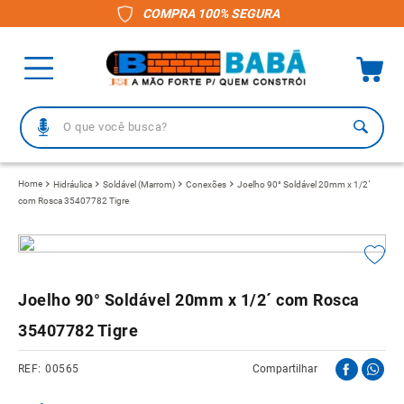
COMPRA 100% SEGURA
O que você busca?
TERMOS MAIS BUSCADOS
Hidráulica
Soldável (Marrom)
Conexões
Joelho 90° Soldável 20mm x 1/2´
com Rosca 35407782 Tigre
1
º
piso
2
º
porcelanato
3
º
telha
Joelho 90° Soldável 20mm x 1/2´ com Rosca
4
º
vaso sanitário
35407782 Tigre
5
º
revestimento
6
º
telha fibrocimento
00565
Compartilhar
7
º
pisos