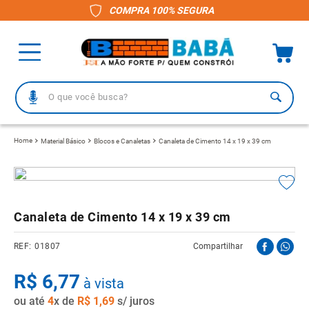
COMPRA 100% SEGURA
O que você busca?
TERMOS MAIS BUSCADOS
Material Básico
Blocos e Canaletas
Canaleta de Cimento 14 x 19 x 39 cm
1
º
piso
2
º
porcelanato
3
º
telha
Canaleta de Cimento 14 x 19 x 39 cm
4
º
vaso sanitário
01807
Compartilhar
5
º
revestimento
R$
6
º
6
,
telha fibrocimento
77
à vista
ou até
7
º
4
x de
pisos
R$
1
,
69
s/ juros