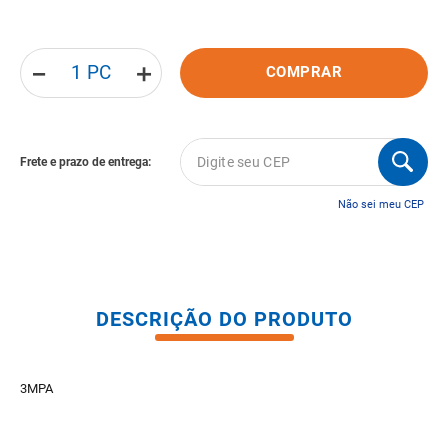
8
º
gabinete banheiro
9
º
porta
－
＋
COMPRAR
10
º
vaso sanitario caixa acoplada
Não sei meu CEP
DESCRIÇÃO DO PRODUTO
3MPA