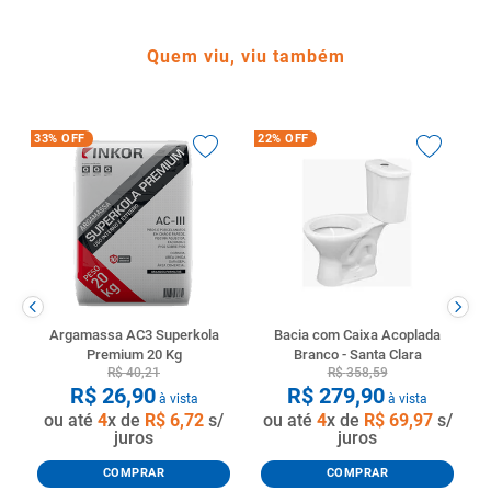
Quem viu, viu também
33%
OFF
22%
OFF
Argamassa AC3 Superkola
Bacia com Caixa Acoplada
Premium 20 Kg
Branco - Santa Clara
R$
40
,
21
R$
358
,
59
R$
26
,
90
R$
279
,
90
à vista
à vista
ou até
4
x de
R$
6
,
72
s/
ou até
4
x de
R$
69
,
97
s/
juros
juros
COMPRAR
COMPRAR