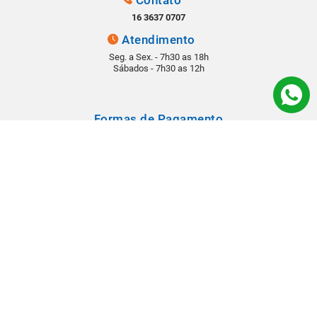
16 3637 0707
Atendimento
Seg. a Sex. - 7h30 as 18h
Sábados - 7h30 as 12h
Formas de Pagamento
Segurança
Todos os direitos reservados © 2022 - Babá Materiais para Construção -
Rua: Rangel Pestana, 1290 - Vila Virgínia - CEP 14030-210 - Ribeirão