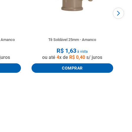
o Amanco
Tê Soldável 25mm - Amanco
R$
1
,
63
à vista
juros
ou até
4
x de
R$
0
,
40
s/ juros
COMPRAR