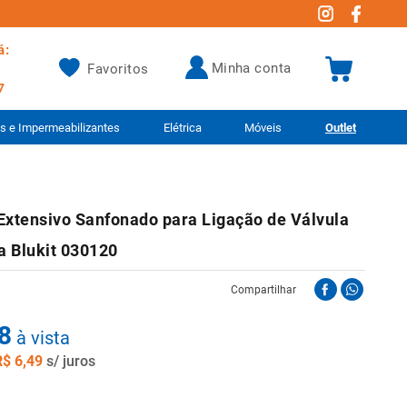
á:
minha conta
Favoritos
7
as e Impermeabilizantes
Elétrica
Móveis
Outlet
Extensivo Sanfonado para Ligação de Válvula
a Blukit 030120
Compartilhar
8
à vista
R$
6
,
49
s/ juros