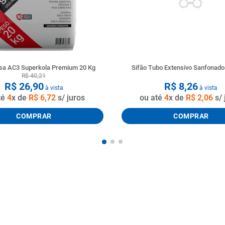
a AC3 Superkola Premium 20 Kg
Sifão Tubo Extensivo Sanfonad
R$
40
,
21
R$
26
,
90
R$
8
,
26
à vista
à vista
té
4
x de
R$
6
,
72
s/ juros
ou até
4
x de
R$
2
,
06
s/ 
COMPRAR
COMPRAR