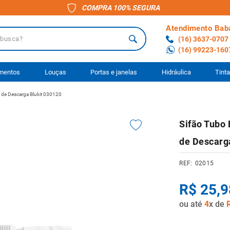
COMPRA 100% SEGURA
Atendimento Bab
a?
(16) 3637-0707
(16) 99223-160
 BUSCADOS
imentos
Louças
Portas e janelas
Hidráulica
Tint
a de Descarga Blukit 030120
o
Sifão Tubo 
ário
de Descarg
to
02015
ocimento
R$
25
,
9
anheiro
ou até
4
x de