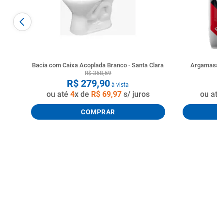
Bacia com Caixa Acoplada Branco - Santa Clara
Argamass
R$
358
,
59
R$
279
,
90
à vista
ou até
4
x de
R$
69
,
97
s/ juros
ou a
COMPRAR