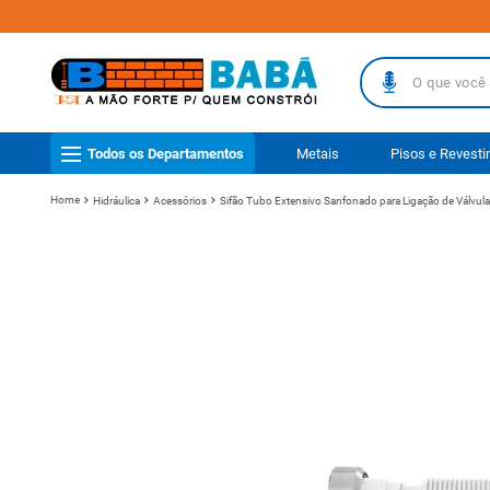
O que você busc
TERMOS MAIS
Todos os Departamentos
Metais
Pisos e Revest
1
º
piso
Hidráulica
Acessórios
Sifão Tubo Extensivo Sanfonado para Ligação de Válvul
2
º
porcelanat
3
º
telha
4
º
vaso sanit
5
º
revestimen
6
º
telha fibr
7
º
gabinete b
8
º
pisos
9
º
porta