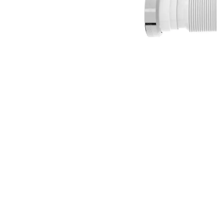
10
º
vaso sani