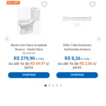
22%
OFF
Bacia com Caixa Acoplada
Sifão Tubo Extensivo
Branco - Santa Clara
Sanfonado Amanco
R$
358
,
59
R$
279
,
90
R$
8
,
26
à vista
à vista
ou até
4
x de
R$
69
,
97
s/
ou até
4
x de
R$
2
,
06
s/
juros
juros
COMPRAR
COMPRAR