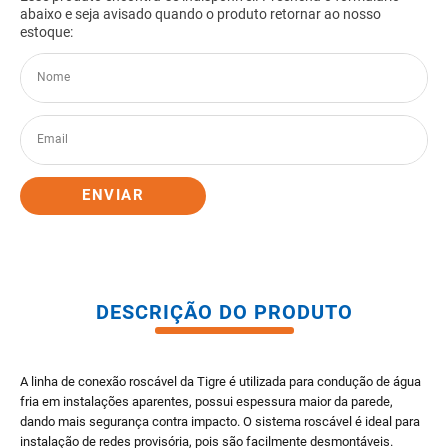
8
º
pisos
9
º
porta
10
º
vaso sanitario caixa acoplada
ENVIAR
DESCRIÇÃO DO PRODUTO
A linha de conexão roscável da Tigre é utilizada para condução de água
fria em instalações aparentes, possui espessura maior da parede,
dando mais segurança contra impacto. O sistema roscável é ideal para
instalação de redes provisória, pois são facilmente desmontáveis.