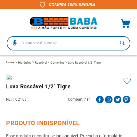
COMPRA 100% SEGURA
O que você busca?
TERMOS MAIS BUSCADOS
Hidráulica
Roscável
Conexões
Luva Roscável 1/2´ Tigre
1
º
piso
2
º
porcelanato
Luva Roscável 1/2´ Tigre
3
º
telha
02108
Compartilhar
4
º
vaso sanitário
5
º
revestimento
6
º
telha fibrocimento
7
º
gabinete banheiro