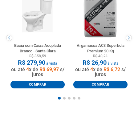
Bacia com Caixa Acoplada
Argamassa AC3 Superkola
Branco - Santa Clara
Premium 20 Kg
R$
358
,
59
R$
40
,
21
R$
279
,
90
R$
26
,
90
à vista
à vista
ou até
4
x de
R$
69
,
97
s/
ou até
4
x de
R$
6
,
72
s/
juros
juros
COMPRAR
COMPRAR