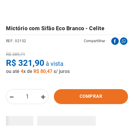
8
º
pisos
9
º
porta
Mictório com Sifão Eco Branco - Celite
10
º
vaso sanitario caixa acoplada
02152
Compartilhar
R$
389
,
71
R$
321
,
90
à vista
ou até
4
x de
R$
80
,
47
s/ juros
－
＋
COMPRAR