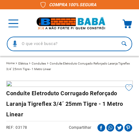
COMPRA 100% SEGURA
O que você busca?
TERMOS MAIS BUSCADOS
Elétrica
Conduítes
Conduíte Eletroduto Corrugado Reforçado Laranja Tigreflex
3/4´ 25mm Tigre - 1 Metro Linear
1
º
piso
2
º
porcelanato
3
º
telha
Conduíte Eletroduto Corrugado Reforçado
4
º
vaso sanitário
Laranja Tigreflex 3/4´ 25mm Tigre - 1 Metro
5
º
revestimento
Linear
6
º
telha fibrocimento
03178
Compartilhar
7
º
pisos