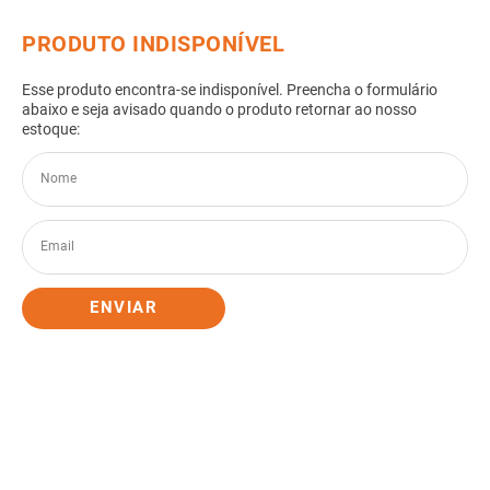
8
º
gabinete banheiro
9
º
porta
10
º
vaso sanitario caixa acoplada
ENVIAR