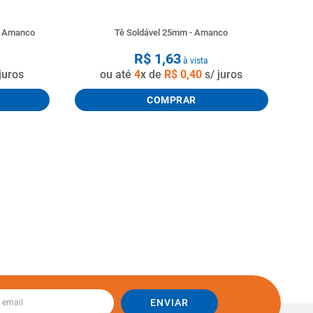
o Amanco
Tê Soldável 25mm - Amanco
R$
1
,
63
à vista
juros
ou até
4
x de
R$
0
,
40
s/ juros
COMPRAR
ENVIAR