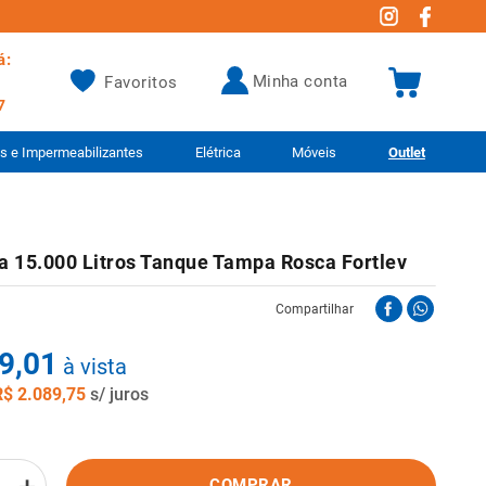
á:
minha conta
Favoritos
7
as e Impermeabilizantes
Elétrica
Móveis
Outlet
a 15.000 Litros Tanque Tampa Rosca Fortlev
Compartilhar
9
,
01
à vista
R$
2
.
089
,
75
s/ juros
COMPRAR