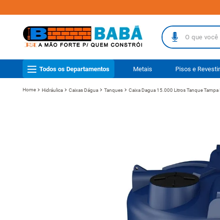
O que você busc
TERMOS MAIS
Todos os Departamentos
Metais
Pisos e Revest
1
º
piso
Hidráulica
Caixas Dágua
Tanques
Caixa Dagua 15.000 Litros Tanque Tampa 
2
º
porcelanat
3
º
telha
4
º
vaso sanit
5
º
gabinete b
6
º
telha fibr
7
º
revestimen
8
º
pisos
9
º
porta