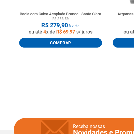
Bacia com Caixa Acoplada Branco - Santa Clara
Argamass
R$
358
,
59
R$
279
,
90
à vista
ou até
4
x de
R$
69
,
97
s/ juros
ou a
COMPRAR
Receba nossas
Novidades e Prom