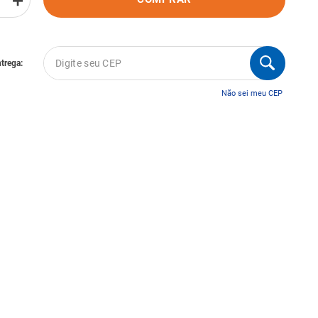
＋
Não sei meu CEP