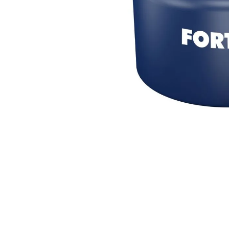
10
º
vaso sani