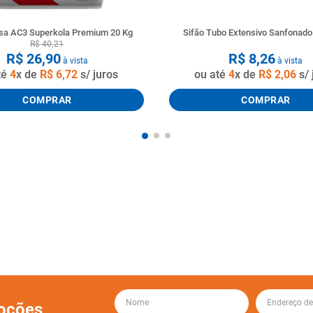
a AC3 Superkola Premium 20 Kg
Sifão Tubo Extensivo Sanfonad
R$
40
,
21
R$
26
,
90
R$
8
,
26
à vista
à vista
té
4
x de
R$
6
,
72
s/ juros
ou até
4
x de
R$
2
,
06
s/ 
COMPRAR
COMPRAR
oções