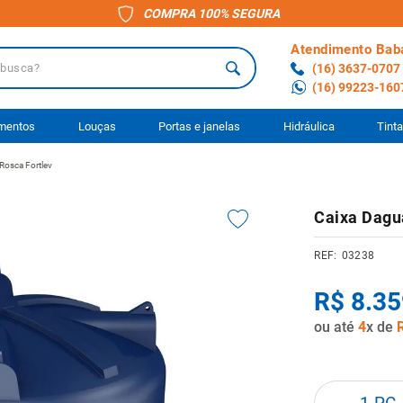
COMPRA 100% SEGURA
Atendimento Bab
a?
(16) 3637-0707
(16) 99223-160
 BUSCADOS
imentos
Louças
Portas e janelas
Hidráulica
Tint
Rosca Fortlev
o
Caixa Dagu
ário
03238
anheiro
R$
8
.
35
ocimento
ou até
4
x de
to