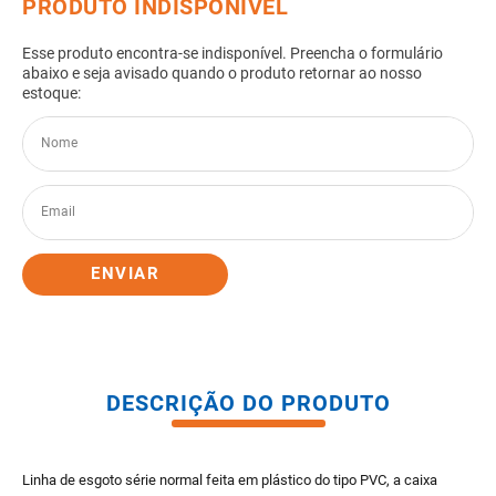
8
º
pisos
9
º
porta
10
º
vaso sanitario caixa acoplada
ENVIAR
DESCRIÇÃO DO PRODUTO
Linha de esgoto série normal feita em plástico do tipo PVC, a caixa