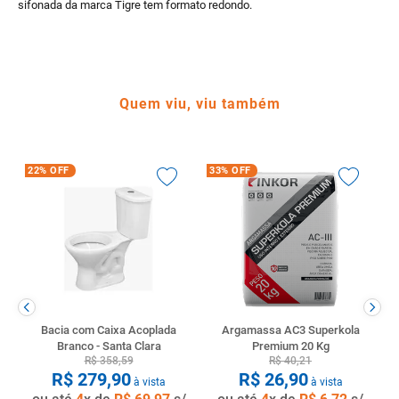
sifonada da marca Tigre tem formato redondo.
Quem viu, viu também
22%
OFF
33%
OFF
Bacia com Caixa Acoplada
Argamassa AC3 Superkola
Branco - Santa Clara
Premium 20 Kg
R$
358
,
59
R$
40
,
21
R$
279
,
90
R$
26
,
90
à vista
à vista