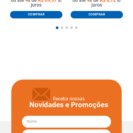
ou até
4
x de
R$
69
,
97
s/
ou até
4
x de
R$
6
,
72
s/
juros
juros
COMPRAR
COMPRAR
Receba nossas
Novidades e Promoções