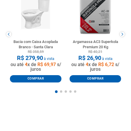
Bacia com Caixa Acoplada
Argamassa AC3 Superkola
Branco - Santa Clara
Premium 20 Kg
R$
358
,
59
R$
40
,
21
R$
279
,
90
R$
26
,
90
à vista
à vista
ou até
4
x de
R$
69
,
97
s/
ou até
4
x de
R$
6
,
72
s/
juros
juros
COMPRAR
COMPRAR