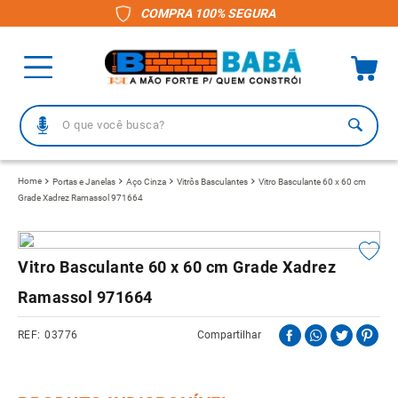
COMPRA 100% SEGURA
O que você busca?
TERMOS MAIS BUSCADOS
Portas e Janelas
Aço Cinza
Vitrôs Basculantes
Vitro Basculante 60 x 60 cm
Grade Xadrez Ramassol 971664
1
º
piso
2
º
porcelanato
3
º
telha
Vitro Basculante 60 x 60 cm Grade Xadrez
4
º
vaso sanitário
Ramassol 971664
5
º
revestimento
03776
Compartilhar
6
º
telha fibrocimento
7
º
gabinete banheiro