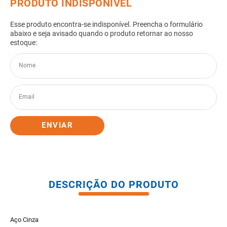
8
º
pisos
9
º
porta
10
º
vaso sanitario caixa acoplada
ENVIAR
DESCRIÇÃO DO PRODUTO
Aço Cinza