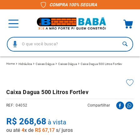
COMPRA 100% SEGURA
O que você busca?
TERMOS MAIS BUSCADOS
Hidráulica
Caixas Dágua
Caixas Dágua
Caixa Dagua 500 Litros Fortlev
1
º
piso
2
º
porcelanato
Caixa Dagua 500 Litros Fortlev
3
º
telha
4
º
vaso sanitário
04052
Compartilhar
5
º
revestimento
R$
268
,
68
à vista
6
º
telha fibrocimento
ou até
4
x de
R$
67
,
17
s/ juros
7
º
gabinete banheiro