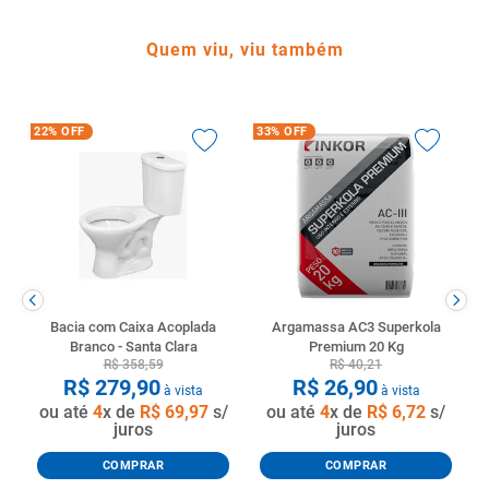
Quem viu, viu também
22%
OFF
33%
OFF
Bacia com Caixa Acoplada
Argamassa AC3 Superkola
Branco - Santa Clara
Premium 20 Kg
R$
358
,
59
R$
40
,
21
R$
279
,
90
R$
26
,
90
à vista
à vista
ou até
4
x de
R$
69
,
97
s/
ou até
4
x de
R$
6
,
72
s/
juros
juros
COMPRAR
COMPRAR