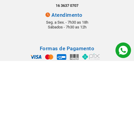
16 3637 0707
Atendimento
Seg. a Sex. - 7h30 as 18h
Sábados - 7h30 as 12h
Formas de Pagamento
Segurança
Todos os direitos reservados © 2022 - Babá Materiais para Construção -
Rua: Rangel Pestana, 1290 - Vila Virgínia - CEP 14030-210 - Ribeirão