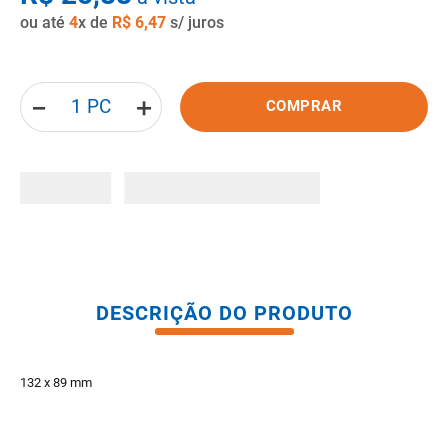
ou até
4
x de
R$
6
,
47
s/ juros
8
º
pisos
9
º
porta
10
º
vaso sanitario caixa acoplada
－
＋
COMPRAR
DESCRIÇÃO DO PRODUTO
132 x 89 mm