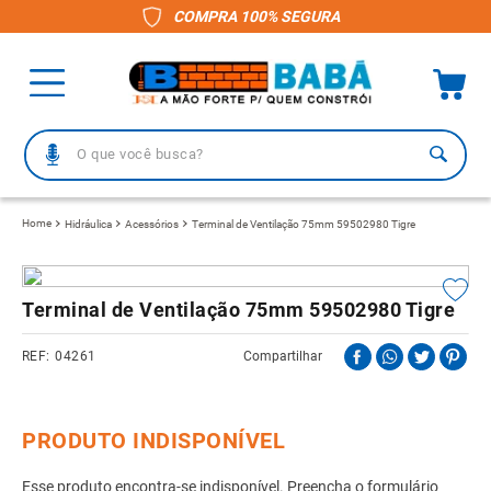
COMPRA 100% SEGURA
O que você busca?
TERMOS MAIS BUSCADOS
Hidráulica
Acessórios
Terminal de Ventilação 75mm 59502980 Tigre
1
º
piso
2
º
porcelanato
Terminal de Ventilação 75mm 59502980 Tigre
3
º
telha
04261
Compartilhar
4
º
vaso sanitário
5
º
revestimento
6
º
telha fibrocimento
7
º
pisos