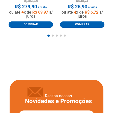
R$
358
,
59
R$
40
,
21
R$
279
,
90
R$
26
,
90
à vista
à vista
ou até
4
x de
R$
69
,
97
s/
ou até
4
x de
R$
6
,
72
s/
juros
juros
COMPRAR
COMPRAR
Receba nossas
Novidades e Promoções