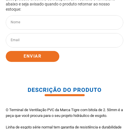
8
º
gabinete banheiro
9
º
porta
10
º
vaso sanitario caixa acoplada
ENVIAR
DESCRIÇÃO DO PRODUTO
O Terminal de Ventilação PVC da Marca Tigre com bitola de 2. 50mm é a
peça que você procura para o seu projeto hidráulico de esgoto.
Linha de esgoto série normal tem garantia de resistência e durabilidade