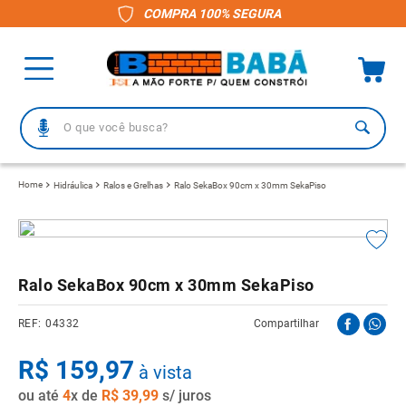
COMPRA 100% SEGURA
O que você busca?
TERMOS MAIS BUSCADOS
Hidráulica
Ralos e Grelhas
Ralo SekaBox 90cm x 30mm SekaPiso
1
º
piso
2
º
porcelanato
3
º
telha
Ralo SekaBox 90cm x 30mm SekaPiso
4
º
vaso sanitário
04332
Compartilhar
5
º
revestimento
R$
6
º
159
telha fibrocimento
,
97
à vista
ou até
7
º
4
x de
pisos
R$
39
,
99
s/ juros