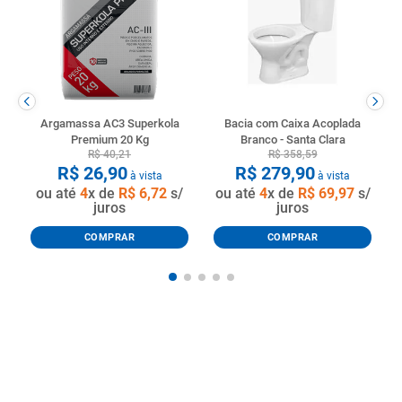
Argamassa AC3 Superkola
Bacia com Caixa Acoplada
Premium 20 Kg
Branco - Santa Clara
R$
40
,
21
R$
358
,
59
R$
26
,
90
R$
279
,
90
à vista
à vista
ou até
4
x de
R$
6
,
72
s/
ou até
4
x de
R$
69
,
97
s/
juros
juros
COMPRAR
COMPRAR