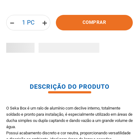
8
º
gabinete banheiro
9
º
porta
－
＋
COMPRAR
10
º
vaso sanitario caixa acoplada
DESCRIÇÃO DO PRODUTO
O Seka Box é um ralo de alumínio com declive interno, totalmente
soldado e pronto para instalação, é especialmente utilizado em áreas de
ducha simples ou dupla captando e dando vazão a um grande volume de
água.
Possui acabamento discreto e cor neutra, proporcionando versatilidade