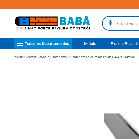
O que você busc
TERMOS MAIS
Todos os Departamentos
Metais
Pisos e Revest
1
º
piso
Material Básico
Cantoneiras
Cantoneira de Alumínio Pólida L 3/4' x 3 Metros
2
º
porcelanat
3
º
telha
4
º
vaso sanit
5
º
revestimen
6
º
telha fibr
7
º
gabinete b
8
º
pisos
9
º
porta