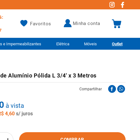
á:
minha conta
Favoritos
7
as e Impermeabilizantes
Elétrica
Móveis
Outlet
de Alumínio Pólida L 3/4' x 3 Metros
Compartilhar
0
à vista
R$
4
,
60
s/ juros
COMPRAR