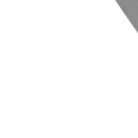
10
º
vaso sani