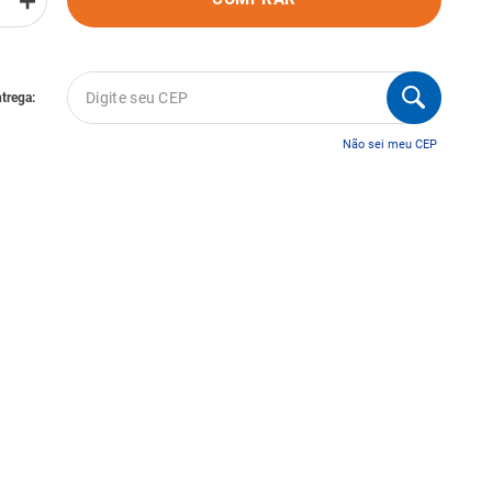
＋
Não sei meu CEP