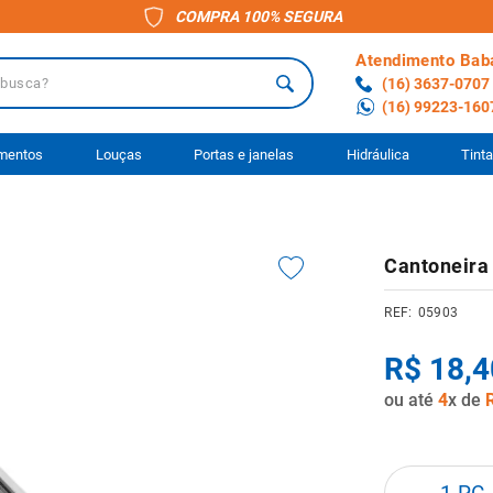
COMPRA 100% SEGURA
Atendimento Bab
a?
(16) 3637-0707
(16) 99223-160
 BUSCADOS
imentos
Louças
Portas e janelas
Hidráulica
Tint
o
Cantoneira 
ário
05903
to
R$
18
,
4
ocimento
ou até
4
x de
anheiro