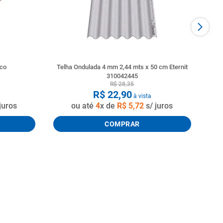
nco
Telha Ondulada 4 mm 2,44 mts x 50 cm Eternit
310042445
R$
28
,
35
R$
22
,
90
à vista
juros
ou até
4
x de
R$
5
,
72
s/ juros
COMPRAR