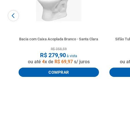
Bacia com Caixa Acoplada Branco - Santa Clara
Sifão T
R$
358
,
59
R$
279
,
90
à vista
ou até
4
x de
R$
69
,
97
s/ juros
ou a
COMPRAR