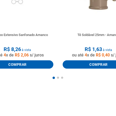
ubo Extensivo Sanfonado Amanco
Tê Soldável 25mm - Ama
R$
8
,
26
R$
1
,
63
à vista
à vista
té
4
x de
R$
2
,
06
s/ juros
ou até
4
x de
R$
0
,
40
s/ 
COMPRAR
COMPRAR