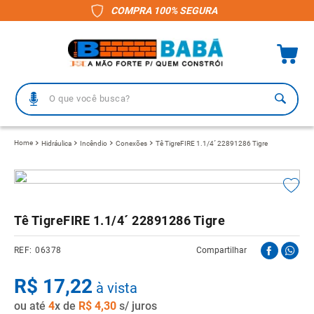
COMPRA 100% SEGURA
O que você busca?
TERMOS MAIS BUSCADOS
Hidráulica
Incêndio
Conexões
Tê TigreFIRE 1.1/4´ 22891286 Tigre
1
º
piso
2
º
porcelanato
3
º
telha
Tê TigreFIRE 1.1/4´ 22891286 Tigre
4
º
vaso sanitário
06378
Compartilhar
5
º
gabinete banheiro
R$
6
º
17
telha fibrocimento
,
22
à vista
ou até
7
º
4
x de
revestimento
R$
4
,
30
s/ juros