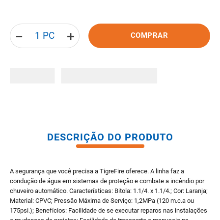
8
º
pisos
9
º
porta
－
＋
COMPRAR
10
º
vaso sanitario caixa acoplada
DESCRIÇÃO DO PRODUTO
A segurança que você precisa a TigreFire oferece. A linha faz a
condução de água em sistemas de proteção e combate a incêndio por
chuveiro automático. Características: Bitola: 1.1/4. x 1.1/4.; Cor: Laranja;
Material: CPVC; Pressão Máxima de Serviço: 1,2MPa (120 m.c.a ou
175psi.); Benefícios: Facilidade de se executar reparos nas instalações