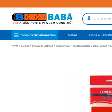
O que você busc
TERMOS MAIS
Todos os Departamentos
Metais
Pisos e Revest
1
º
piso
Elétrica
Chuveiros Elétricos
Resistências
Resistência Bella Ducha Fashion 1
2
º
porcelanat
3
º
telha
4
º
vaso sanit
5
º
revestimen
6
º
telha fibr
7
º
gabinete b
8
º
pisos
9
º
porta