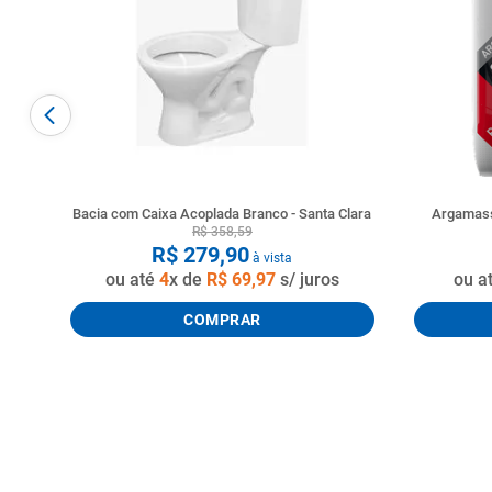
Bacia com Caixa Acoplada Branco - Santa Clara
Argamass
R$
358
,
59
R$
279
,
90
à vista
ou até
4
x de
R$
69
,
97
s/ juros
ou a
COMPRAR