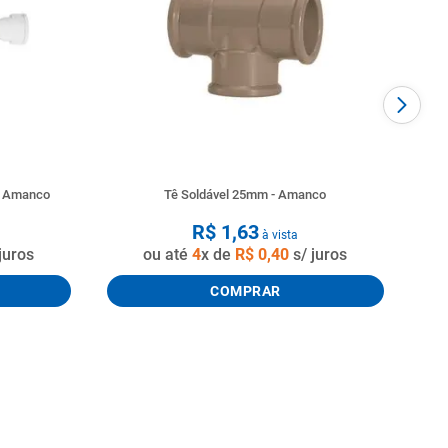
o Amanco
Tê Soldável 25mm - Amanco
R$
1
,
63
à vista
juros
ou até
4
x de
R$
0
,
40
s/ juros
COMPRAR