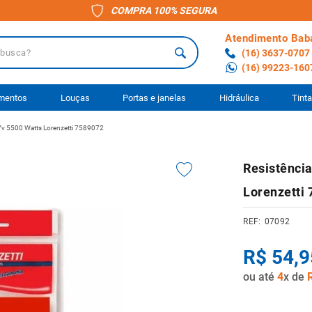
COMPRA 100% SEGURA
Atendimento Bab
a?
(16) 3637-0707
(16) 99223-160
 BUSCADOS
imentos
Louças
Portas e janelas
Hidráulica
Tint
27v 5500 Watts Lorenzetti 7589072
o
Resistênci
ário
Lorenzetti
to
07092
ocimento
R$
54
,
9
anheiro
ou até
4
x de