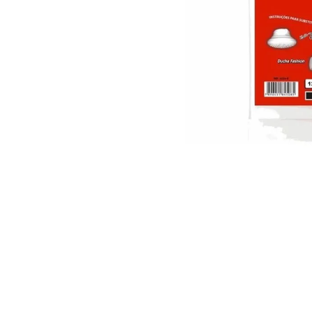
10
º
vaso sani