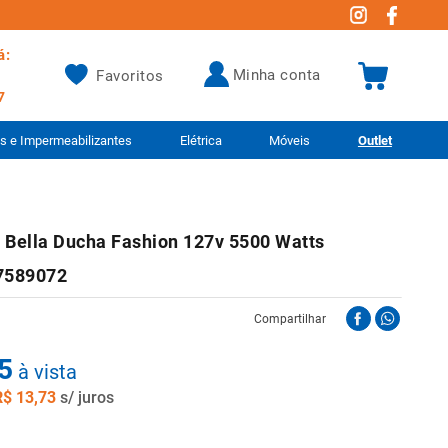
á:
minha conta
Favoritos
7
as e Impermeabilizantes
Elétrica
Móveis
Outlet
a Bella Ducha Fashion 127v 5500 Watts
 7589072
Compartilhar
5
à vista
R$
13
,
73
s/ juros