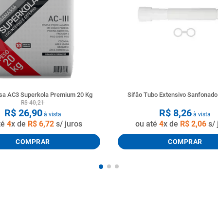
a AC3 Superkola Premium 20 Kg
Sifão Tubo Extensivo Sanfonad
R$
40
,
21
R$
26
,
90
R$
8
,
26
à vista
à vista
té
4
x de
R$
6
,
72
s/ juros
ou até
4
x de
R$
2
,
06
s/ 
COMPRAR
COMPRAR