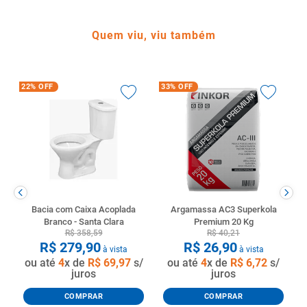
Quem viu, viu também
22%
OFF
33%
OFF
Bacia com Caixa Acoplada
Argamassa AC3 Superkola
Branco - Santa Clara
Premium 20 Kg
R$
358
,
59
R$
40
,
21
R$
279
,
90
R$
26
,
90
à vista
à vista
ou até
4
x de
R$
69
,
97
s/
ou até
4
x de
R$
6
,
72
s/
juros
juros
COMPRAR
COMPRAR