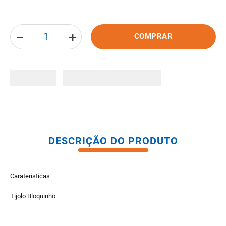
8
º
pisos
9
º
porta
－
＋
COMPRAR
10
º
vaso sanitario caixa acoplada
DESCRIÇÃO DO PRODUTO
Carateristicas
Tijolo Bloquinho