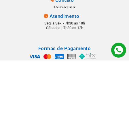
Contato
16 3637 0707
Atendimento
Seg. a Sex. - 7h30 as 18h
Sábados - 7h30 as 12h
Formas de Pagamento
Segurança
Todos os direitos reservados © 2022 - Babá Materiais para Construção -
Rua: Rangel Pestana, 1290 - Vila Virgínia - CEP 14030-210 - Ribeirão