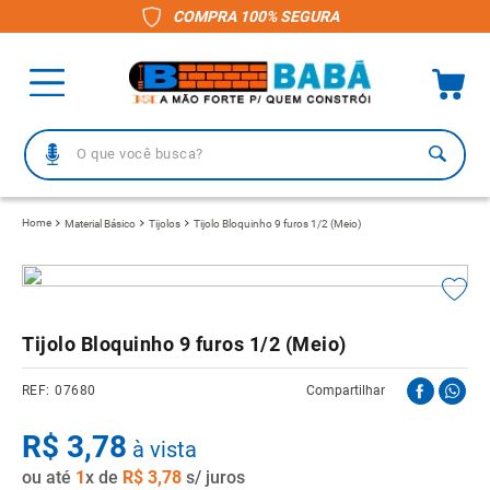
COMPRA 100% SEGURA
O que você busca?
TERMOS MAIS BUSCADOS
Material Básico
Tijolos
Tijolo Bloquinho 9 furos 1/2 (Meio)
1
º
piso
2
º
porcelanato
3
º
telha
Tijolo Bloquinho 9 furos 1/2 (Meio)
4
º
vaso sanitário
07680
Compartilhar
5
º
revestimento
R$
6
º
3
,
telha fibrocimento
78
à vista
ou até
7
º
1
x de
gabinete banheiro
R$
3
,
78
s/ juros