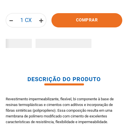
8
º
pisos
9
º
porta
－
＋
COMPRAR
10
º
vaso sanitario caixa acoplada
DESCRIÇÃO DO PRODUTO
Revestimento impermeabilizante, flexível, bi componente à base de
resinas termoplásticas e cimentos com aditivos e incorporação de
fibras sintéticas (polipropileno). Essa composição resulta em uma
membrana de polímero modificado com cimento de excelentes
características de resistência, flexibilidade e impermeabilidade.