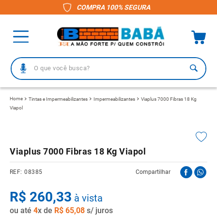
COMPRA 100% SEGURA
O que você busca?
TERMOS MAIS BUSCADOS
Tintas e Impermeabilizantes
Impermeabilizantes
Viaplus 7000 Fibras 18 Kg
Viapol
1
º
piso
2
º
porcelanato
3
º
telha
Viaplus 7000 Fibras 18 Kg Viapol
4
º
vaso sanitário
08385
Compartilhar
5
º
revestimento
R$
260
,
33
6
º
telha fibrocimento
à vista
ou até
4
x de
R$
65
,
08
s/ juros
7
º
gabinete banheiro