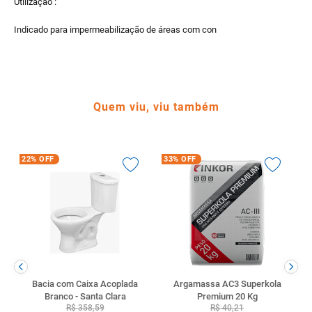
Utilização :
Indicado para impermeabilização de áreas com con
Quem viu, viu também
22%
OFF
33%
OFF
Bacia com Caixa Acoplada
Argamassa AC3 Superkola
Branco - Santa Clara
Premium 20 Kg
R$
358
,
59
R$
40
,
21