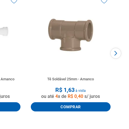
o Amanco
Tê Soldável 25mm - Amanco
R$
1
,
63
à vista
juros
ou até
4
x de
R$
0
,
40
s/ juros
COMPRAR