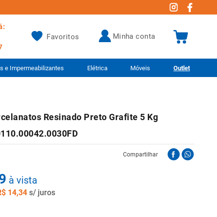
á:
minha conta
Favoritos
7
as e Impermeabilizantes
Elétrica
Móveis
Outlet
celanatos Resinado Preto Grafite 5 Kg
 0110.00042.0030FD
Compartilhar
9
à vista
R$
14
,
34
s/ juros