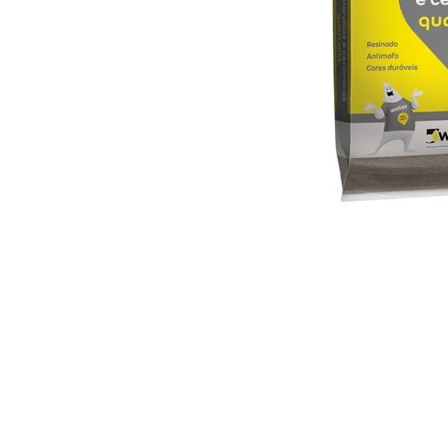
10
º
vaso sani