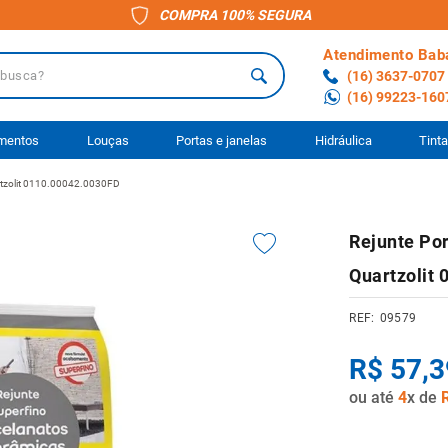
COMPRA 100% SEGURA
Atendimento Bab
a?
(16) 3637-0707
(16) 99223-160
 BUSCADOS
imentos
Louças
Portas e janelas
Hidráulica
Tint
artzolit 0110.00042.0030FD
o
Rejunte Por
ário
Quartzolit
to
09579
ocimento
R$
57
,
3
anheiro
ou até
4
x de