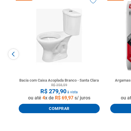
Bacia com Caixa Acoplada Branco - Santa Clara
Argamass
R$
358
,
59
R$
279
,
90
à vista
ou até
4
x de
R$
69
,
97
s/ juros
ou a
COMPRAR