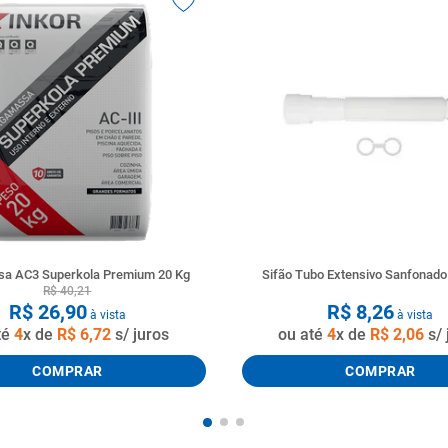
a AC3 Superkola Premium 20 Kg
Sifão Tubo Extensivo Sanfonad
R$
40
,
21
R$
26
,
90
R$
8
,
26
à vista
à vista
té
4
x de
R$
6
,
72
s/ juros
ou até
4
x de
R$
2
,
06
s/ 
COMPRAR
COMPRAR