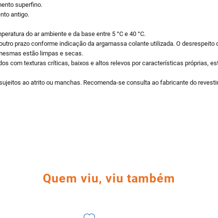
mento superfino.
nto antigo.
peratura do ar ambiente e da base entre 5 °C e 40 °C.
 outro prazo conforme indicação da argamassa colante utilizada. O desrespeito
 mesmas estão limpas e secas.
os com texturas críticas, baixos e altos relevos por características próprias,
ujeitos ao atrito ou manchas. Recomenda-se consulta ao fabricante do revestim
Quem viu, viu também