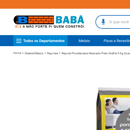
O que você busc
TERMOS MAIS
Todos os Departamentos
Metais
Pisos e Revest
1
º
piso
Material Básico
Rejuntes
Rejunte Porcelanatos Resinado Preto Grafite 5 Kg Qu
2
º
porcelanat
3
º
telha
4
º
vaso sanit
5
º
revestimen
6
º
telha fibr
7
º
gabinete b
8
º
pisos
9
º
porta