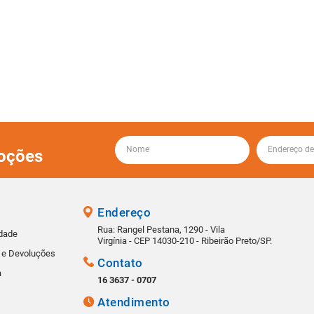
oções
Endereço
Rua: Rangel Pestana, 1290 - Vila
idade
Virgínia - CEP 14030-210 - Ribeirão Preto/SP.
s e Devoluções
Contato
a
16 3637 - 0707
Atendimento