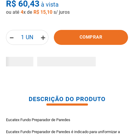
R$
60
,
43
à vista
8
º
pisos
ou até
4
x de
R$
15
,
10
s/ juros
9
º
porta
10
º
vaso sanitario caixa acoplada
－
＋
COMPRAR
DESCRIÇÃO DO PRODUTO
Eucatex Fundo Preparador de Paredes
Eucatex Fundo Preparador de Paredes é indicado para uniformizar a