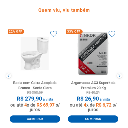
Quem viu, viu também
22%
OFF
33%
OFF
Bacia com Caixa Acoplada
Argamassa AC3 Superkola
Branco - Santa Clara
Premium 20 Kg
R$
358
,
59
R$
40
,
21
R$
279
,
90
R$
26
,
90
à vista
à vista
ou até
4
x de
R$
69
,
97
s/
ou até
4
x de
R$
6
,
72
s/
juros
juros
COMPRAR
COMPRAR