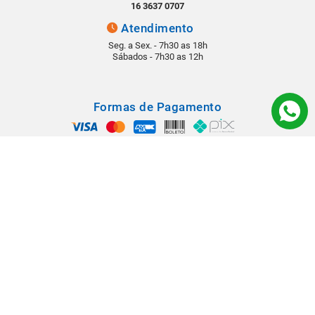
16 3637 0707
Atendimento
Seg. a Sex. - 7h30 as 18h
Sábados - 7h30 as 12h
Formas de Pagamento
Segurança
Todos os direitos reservados © 2022 - Babá Materiais para Construção -
Rua: Rangel Pestana, 1290 - Vila Virgínia - CEP 14030-210 - Ribeirão
Preto/SP.