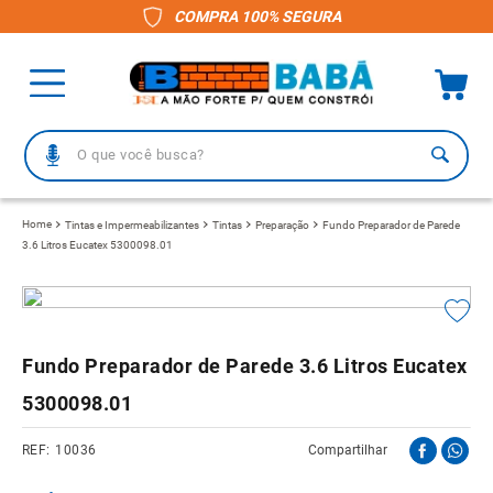
COMPRA 100% SEGURA
O que você busca?
TERMOS MAIS BUSCADOS
Tintas e Impermeabilizantes
Tintas
Preparação
Fundo Preparador de Parede
3.6 Litros Eucatex 5300098.01
1
º
piso
2
º
porcelanato
3
º
telha
Fundo Preparador de Parede 3.6 Litros Eucatex
4
º
vaso sanitário
5300098.01
5
º
gabinete banheiro
6
º
telha fibrocimento
10036
Compartilhar
7
º
revestimento