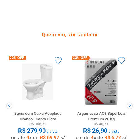
Quem viu, viu também
22%
OFF
33%
OFF
Bacia com Caixa Acoplada
Argamassa AC3 Superkola
Branco - Santa Clara
Premium 20 Kg
R$
358
,
59
R$
40
,
21
R$
279
,
90
R$
26
,
90
à vista
à vista
ou até
4
x de
R$
69
,
97
s/
ou até
4
x de
R$
6
,
72
s/