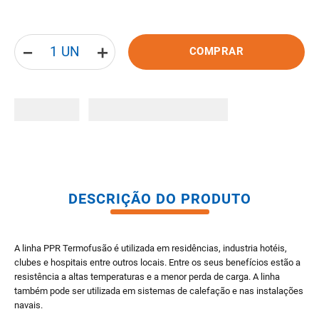
8
º
pisos
9
º
porta
－
＋
COMPRAR
10
º
vaso sanitario caixa acoplada
DESCRIÇÃO DO PRODUTO
A linha PPR Termofusão é utilizada em residências, industria hotéis,
clubes e hospitais entre outros locais. Entre os seus benefícios estão a
resistência a altas temperaturas e a menor perda de carga. A linha
também pode ser utilizada em sistemas de calefação e nas instalações
navais.