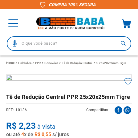
COMPRA 100% SEGURA
O que você busca?
TERMOS MAIS BUSCADOS
Hidráulica
PPR
Conexões
Tê de Redução Central PPR 25x20x25mm Tigre
1
º
piso
2
º
porcelanato
3
º
telha
Tê de Redução Central PPR 25x20x25mm Tigre
4
º
vaso sanitário
10136
Compartilhar
5
º
revestimento
R$
6
º
2
,
gabinete banheiro
23
à vista
ou até
7
º
4
x de
telha fibrocimento
R$
0
,
55
s/ juros