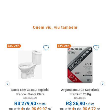
Quem viu, viu também
22%
OFF
33%
OFF
Bacia com Caixa Acoplada
Argamassa AC3 Superkola
Branco - Santa Clara
Premium 20 Kg
R$
358
,
59
R$
40
,
21
R$
279
,
90
R$
26
,
90
à vista
à vista
ou até
4
x de
R$
69
,
97
s/
ou até
4
x de
R$
6
,
72
s/