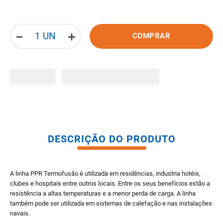
8
º
pisos
9
º
porta
－
＋
COMPRAR
10
º
vaso sanitario caixa acoplada
DESCRIÇÃO DO PRODUTO
A linha PPR Termofusão é utilizada em residências, industria hotéis,
clubes e hospitais entre outros locais. Entre os seus benefícios estão a
resistência a altas temperaturas e a menor perda de carga. A linha
também pode ser utilizada em sistemas de calefação e nas instalações
navais.