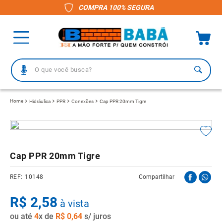
COMPRA 100% SEGURA
O que você busca?
TERMOS MAIS BUSCADOS
Hidráulica
PPR
Conexões
Cap PPR 20mm Tigre
1
º
piso
2
º
porcelanato
3
º
telha
Cap PPR 20mm Tigre
4
º
vaso sanitário
10148
Compartilhar
5
º
gabinete banheiro
R$
6
º
2
,
telha fibrocimento
58
à vista
ou até
7
º
4
x de
revestimento
R$
0
,
64
s/ juros