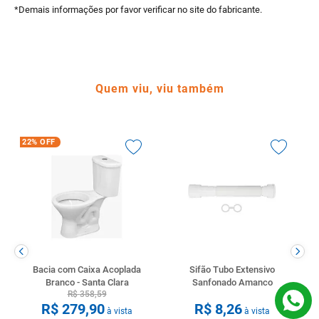
*Demais informações por favor verificar no site do fabricante.
Quem viu, viu também
22%
OFF
Bacia com Caixa Acoplada
Sifão Tubo Extensivo
Branco - Santa Clara
Sanfonado Amanco
R$
358
,
59
R$
279
,
90
R$
8
,
26
à vista
à vista