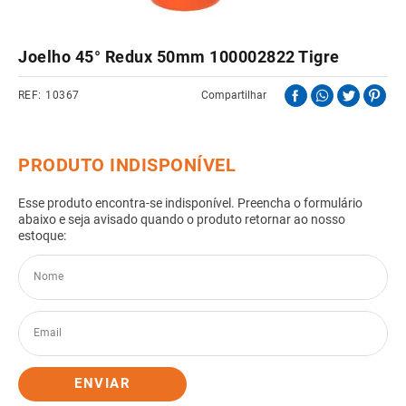
8
º
pisos
9
º
porta
Joelho 45° Redux 50mm 100002822 Tigre
10
º
vaso sanitario caixa acoplada
10367
Compartilhar
ENVIAR