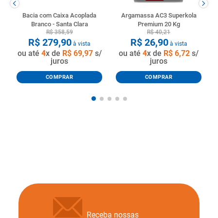
Bacia com Caixa Acoplada
Argamassa AC3 Superkola
Branco - Santa Clara
Premium 20 Kg
R$
358
,
59
R$
40
,
21
R$
279
,
90
R$
26
,
90
à vista
à vista
ou até
4
x de
R$
69
,
97
s/
ou até
4
x de
R$
6
,
72
s/
juros
juros
COMPRAR
COMPRAR
Receba nossas