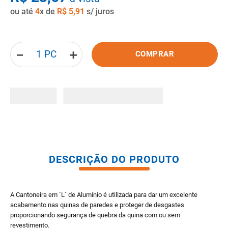
ou até
4
x de
R$
5
,
91
s/ juros
8
º
pisos
9
º
porta
10
º
vaso sanitario caixa acoplada
－
＋
COMPRAR
DESCRIÇÃO DO PRODUTO
A Cantoneira em ´L´ de Alumínio é utilizada para dar um excelente
acabamento nas quinas de paredes e proteger de desgastes
proporcionando segurança de quebra da quina com ou sem
revestimento.