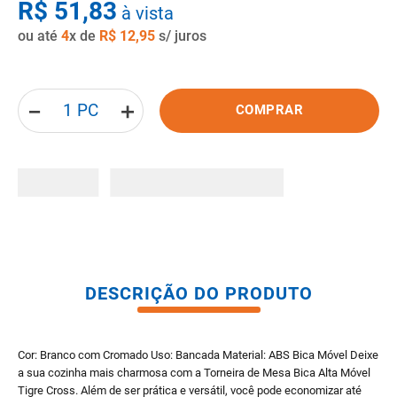
R$
51
,
83
à vista
8
º
gabinete banheiro
ou até
4
x de
R$
12
,
95
s/ juros
9
º
porta
10
º
vaso sanitario caixa acoplada
－
＋
COMPRAR
DESCRIÇÃO DO PRODUTO
Cor: Branco com Cromado Uso: Bancada Material: ABS Bica Móvel Deixe
a sua cozinha mais charmosa com a Torneira de Mesa Bica Alta Móvel
Tigre Cross. Além de ser prática e versátil, você pode economizar até