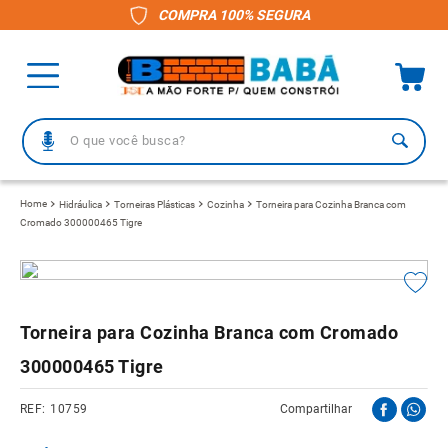
COMPRA 100% SEGURA
O que você busca?
TERMOS MAIS BUSCADOS
Hidráulica
Torneiras Plásticas
Cozinha
Torneira para Cozinha Branca com
Cromado 300000465 Tigre
1
º
piso
2
º
porcelanato
3
º
telha
Torneira para Cozinha Branca com Cromado
4
º
vaso sanitário
300000465 Tigre
5
º
revestimento
6
º
telha fibrocimento
10759
Compartilhar
7
º
pisos