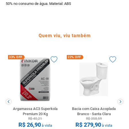
50% no consumo de água. Material: ABS
Quem viu, viu também
33%
OFF
22%
OFF
Argamassa AC3 Superkola
Bacia com Caixa Acoplada
Premium 20 Kg
Branco - Santa Clara
R$
40
,
21
R$
358
,
59
R$
26
,
90
R$
279
,
90
à vista
à vista