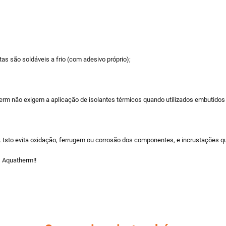
s são soldáveis a frio (com adesivo próprio);
erm não exigem a aplicação de isolantes térmicos quando utilizados embutidos
sto evita oxidação, ferrugem ou corrosão dos componentes, e incrustações que
 Aquatherm!!