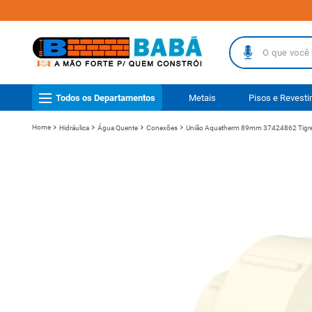
O que você busc
TERMOS MAIS
Todos os Departamentos
Metais
Pisos e Revest
1
º
piso
Hidráulica
Água Quente
Conexões
União Aquatherm 89mm 37424862 Tigr
2
º
porcelanat
3
º
telha
4
º
vaso sanit
5
º
revestimen
6
º
telha fibr
7
º
gabinete b
8
º
pisos
9
º
porta