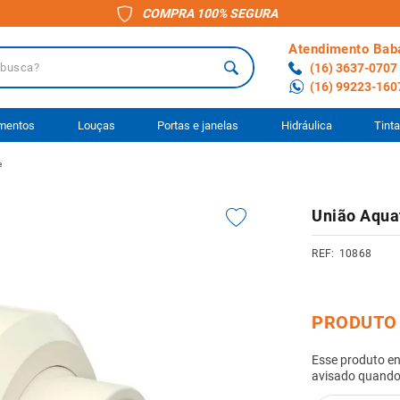
COMPRA 100% SEGURA
Atendimento Bab
a?
(16) 3637-0707
(16) 99223-160
 BUSCADOS
imentos
Louças
Portas e janelas
Hidráulica
Tint
e
o
União Aqua
ário
10868
to
ocimento
anheiro