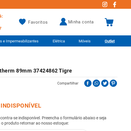
á:
minha conta
Favoritos
7
as e Impermeabilizantes
Elétrica
Móveis
Outlet
therm 89mm 37424862 Tigre
Compartilhar