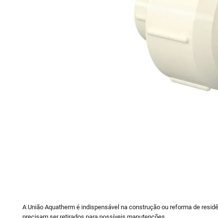
10
º
vaso sani
A União Aquatherm é indispensável na construção ou reforma de residê
precisam ser retirados para possíveis manutenções.