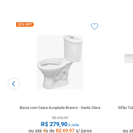
22%
OFF
Bacia com Caixa Acoplada Branco - Santa Clara
Sifão T
R$
358
,
59
R$
279
,
90
à vista
ou até
4
x de
R$
69
,
97
s/ juros
ou a