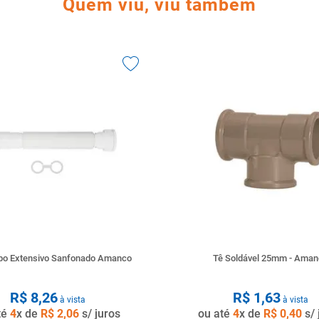
Quem viu, viu também
ubo Extensivo Sanfonado Amanco
Tê Soldável 25mm - Ama
R$
8
,
26
R$
1
,
63
à vista
à vista
té
4
x de
R$
2
,
06
s/ juros
ou até
4
x de
R$
0
,
40
s/ 