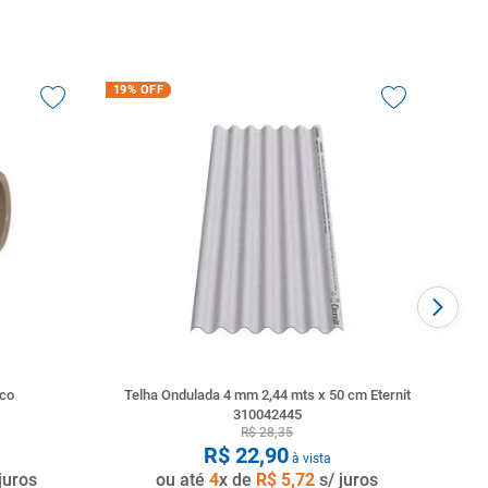
19%
OFF
nco
Telha Ondulada 4 mm 2,44 mts x 50 cm Eternit
310042445
R$
28
,
35
R$
22
,
90
à vista
juros
ou até
4
x de
R$
5
,
72
s/ juros