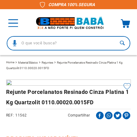
COMPRA 100% SEGURA
O que você busca?
TERMOS MAIS BUSCADOS
Material Básico
Rejuntes
Rejunte Porcelanatos Resinado Cinza Platina 1 Kg
Quartzolit 0110.00020.0015FD
1
º
piso
2
º
porcelanato
3
º
telha
Rejunte Porcelanatos Resinado Cinza Platina 1
4
º
vaso sanitário
Kg Quartzolit 0110.00020.0015FD
5
º
revestimento
11562
Compartilhar
6
º
telha fibrocimento
7
º
gabinete banheiro