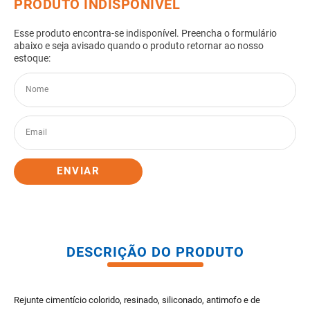
8
º
pisos
9
º
porta
10
º
vaso sanitario caixa acoplada
ENVIAR
DESCRIÇÃO DO PRODUTO
Rejunte cimentício colorido, resinado, siliconado, antimofo e de