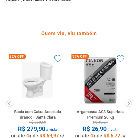
Quem viu, viu também
22%
OFF
33%
OFF
Bacia com Caixa Acoplada
Argamassa AC3 Superkola
Branco - Santa Clara
Premium 20 Kg
R$
358
,
59
R$
40
,
21
R$
279
,
90
R$
26
,
90
à vista
à vista
ou até
4
x de
R$
69
,
97
s/
ou até
4
x de
R$
6
,
72
s/