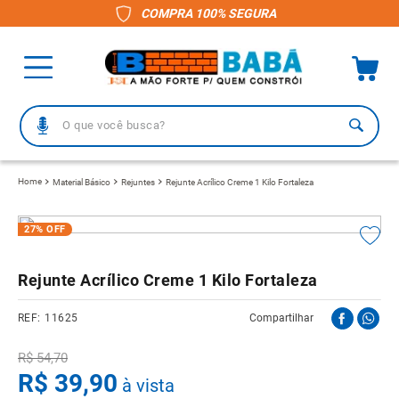
COMPRA 100% SEGURA
O que você busca?
TERMOS MAIS BUSCADOS
Material Básico
Rejuntes
Rejunte Acrílico Creme 1 Kilo Fortaleza
1
º
piso
27%
OFF
2
º
porcelanato
3
º
telha
Rejunte Acrílico Creme 1 Kilo Fortaleza
4
º
vaso sanitário
11625
Compartilhar
5
º
revestimento
6
º
telha fibrocimento
R$
54
,
70
R$
39
,
90
à vista
7
º
pisos