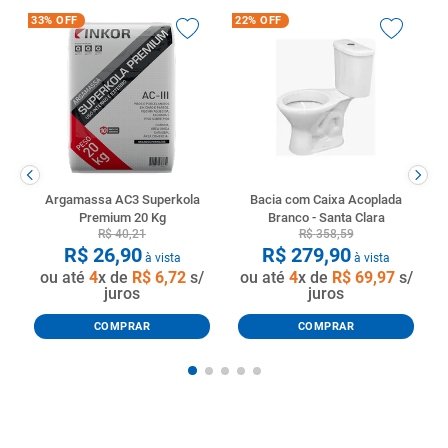
33%
OFF
22%
OFF
Argamassa AC3 Superkola
Bacia com Caixa Acoplada
Premium 20 Kg
Branco - Santa Clara
R$
40
,
21
R$
358
,
59
R$
26
,
90
R$
279
,
90
à vista
à vista
ou até
4
x de
R$
6
,
72
s/
ou até
4
x de
R$
69
,
97
s/
juros
juros
COMPRAR
COMPRAR