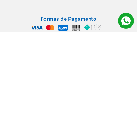
Formas de Pagamento
Segurança
Todos os direitos reservados © 2022 - Babá Materiais para Construção -
Rua: Rangel Pestana, 1290 - Vila Virgínia - CEP 14030-210 - Ribeirão
Preto/SP.