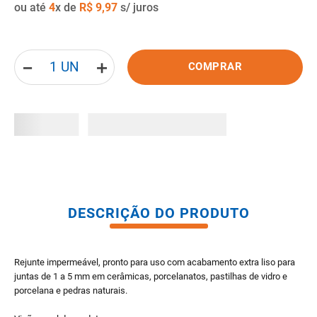
ou até
4
x de
R$
9
,
97
s/ juros
8
º
gabinete banheiro
9
º
porta
－
＋
10
º
vaso sanitario caixa acoplada
COMPRAR
DESCRIÇÃO DO PRODUTO
Rejunte impermeável, pronto para uso com acabamento extra liso para
juntas de 1 a 5 mm em cerâmicas, porcelanatos, pastilhas de vidro e
porcelana e pedras naturais.