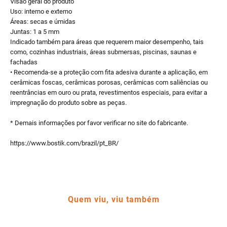
Visão geral do produto
Uso: interno e externo
Áreas: secas e úmidas
Juntas: 1 a 5 mm
Indicado também para áreas que requerem maior desempenho, tais
como, cozinhas industriais, áreas submersas, piscinas, saunas e
fachadas
• Recomenda-se a proteção com fita adesiva durante a aplicação, em
cerâmicas foscas, cerâmicas porosas, cerâmicas com saliências ou
reentrâncias em ouro ou prata, revestimentos especiais, para evitar a
impregnação do produto sobre as peças.
* Demais informações por favor verificar no site do fabricante.
https://www.bostik.com/brazil/pt_BR/
Quem viu, viu também