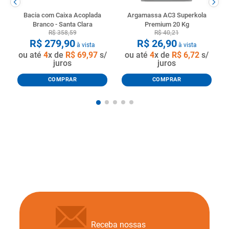
Bacia com Caixa Acoplada
Argamassa AC3 Superkola
Branco - Santa Clara
Premium 20 Kg
R$
358
,
59
R$
40
,
21
R$
279
,
90
R$
26
,
90
à vista
à vista
ou até
4
x de
R$
69
,
97
s/
ou até
4
x de
R$
6
,
72
s/
juros
juros
COMPRAR
COMPRAR
Receba nossas