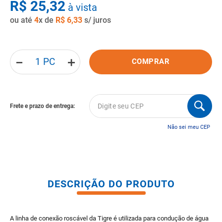
R$
25
,
32
à vista
8
º
pisos
ou até
4
x de
R$
6
,
33
s/ juros
9
º
porta
10
º
vaso sanitario caixa acoplada
－
＋
COMPRAR
Não sei meu CEP
DESCRIÇÃO DO PRODUTO
A linha de conexão roscável da Tigre é utilizada para condução de água