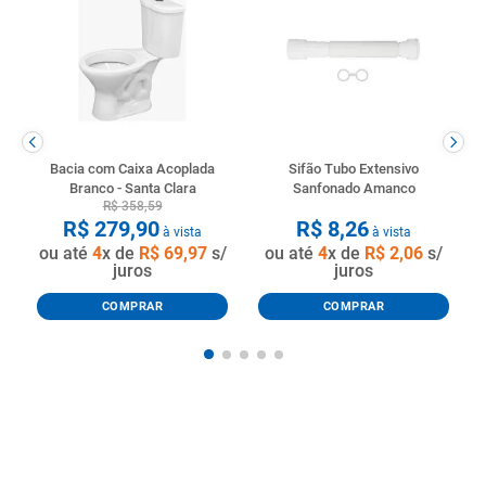
Bacia com Caixa Acoplada
Sifão Tubo Extensivo
Branco - Santa Clara
Sanfonado Amanco
R$
358
,
59
R$
279
,
90
R$
8
,
26
à vista
à vista
ou até
4
x de
R$
69
,
97
s/
ou até
4
x de
R$
2
,
06
s/
juros
juros
COMPRAR
COMPRAR