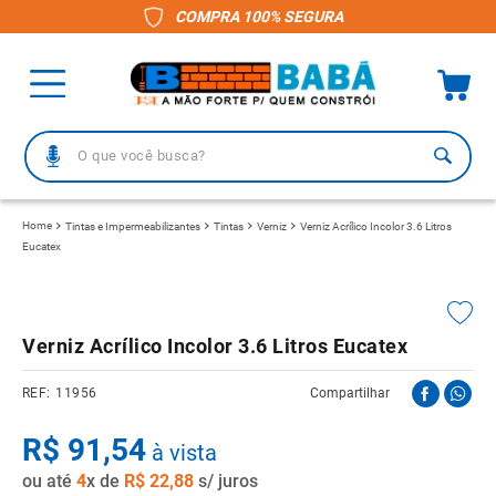
COMPRA 100% SEGURA
O que você busca?
TERMOS MAIS BUSCADOS
Tintas e Impermeabilizantes
Tintas
Verniz
Verniz Acrílico Incolor 3.6 Litros
Eucatex
1
º
piso
2
º
porcelanato
3
º
telha
Verniz Acrílico Incolor 3.6 Litros Eucatex
4
º
vaso sanitário
11956
Compartilhar
5
º
revestimento
R$
91
,
54
6
º
gabinete banheiro
à vista
ou até
4
x de
R$
22
,
88
s/ juros
7
º
telha fibrocimento