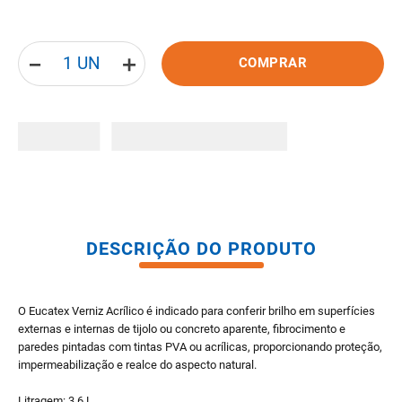
8
º
pisos
9
º
porta
－
＋
COMPRAR
10
º
vaso sanitario caixa acoplada
DESCRIÇÃO DO PRODUTO
O Eucatex Verniz Acrílico é indicado para conferir brilho em superfícies
externas e internas de tijolo ou concreto aparente, fibrocimento e
paredes pintadas com tintas PVA ou acrílicas, proporcionando proteção,
impermeabilização e realce do aspecto natural.
Litragem: 3,6 L