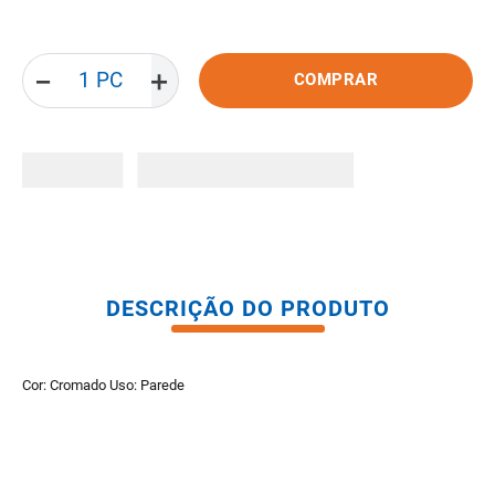
8
º
pisos
9
º
porta
－
＋
COMPRAR
10
º
vaso sanitario caixa acoplada
DESCRIÇÃO DO PRODUTO
Cor: Cromado Uso: Parede