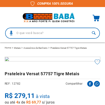
COMPRA 100% SEGURA
O que você busca?
TERMOS MAIS BUSCADOS
Metais
Acessórios de Banheiro
Prateleira Versat 57757 Tigre Metais
1
º
piso
2
º
porcelanato
3
º
telha
Prateleira Versat 57757 Tigre Metais
4
º
vaso sanitário
12782
Compartilhar
5
º
gabinete banheiro
R$
6
º
279
telha fibrocimento
,
11
à vista
ou até
7
º
4
x de
revestimento
R$
69
,
77
s/ juros