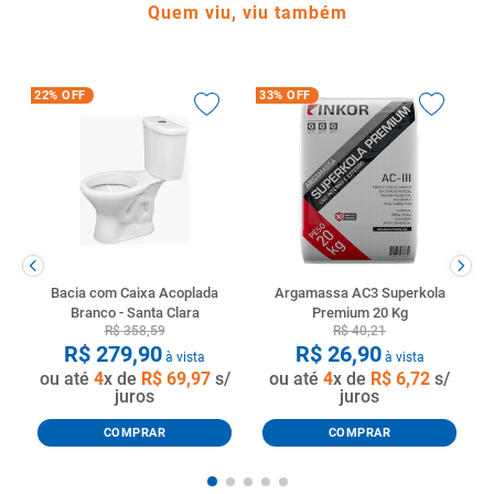
Quem viu, viu também
22%
OFF
33%
OFF
Bacia com Caixa Acoplada
Argamassa AC3 Superkola
Branco - Santa Clara
Premium 20 Kg
R$
358
,
59
R$
40
,
21
R$
279
,
90
R$
26
,
90
à vista
à vista
ou até
4
x de
R$
69
,
97
s/
ou até
4
x de
R$
6
,
72
s/
juros
juros
COMPRAR
COMPRAR