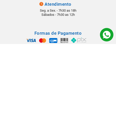
Atendimento
Seg. a Sex. - 7h30 as 18h
Sábados - 7h30 as 12h
Formas de Pagamento
Segurança
Todos os direitos reservados © 2022 - Babá Materiais para Construção -
Rua: Rangel Pestana, 1290 - Vila Virgínia - CEP 14030-210 - Ribeirão
Preto/SP.