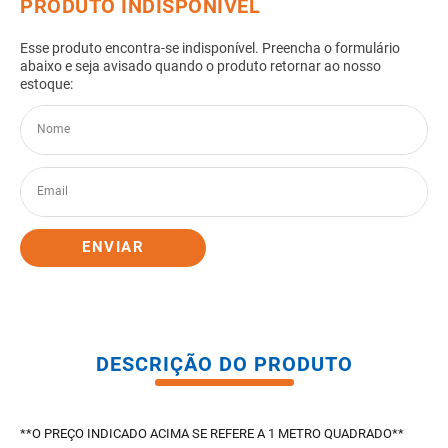
8
º
pisos
9
º
porta
10
º
vaso sanitario caixa acoplada
ENVIAR
DESCRIÇÃO DO PRODUTO
**O PREÇO INDICADO ACIMA SE REFERE A 1 METRO QUADRADO**