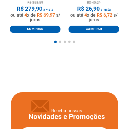
R$
358
,
59
R$
40
,
21
R$
279
,
90
R$
26
,
90
à vista
à vista
ou até
4
x de
R$
69
,
97
s/
ou até
4
x de
R$
6
,
72
s/
juros
juros
COMPRAR
COMPRAR
Receba nossas
Novidades e Promoções