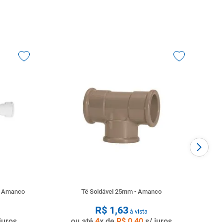
o Amanco
Tê Soldável 25mm - Amanco
R$
1
,
63
à vista
juros
ou até
4
x de
R$
0
,
40
s/ juros