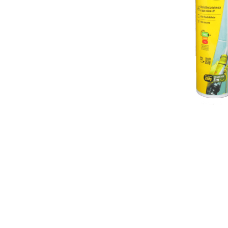
10
º
vaso sani