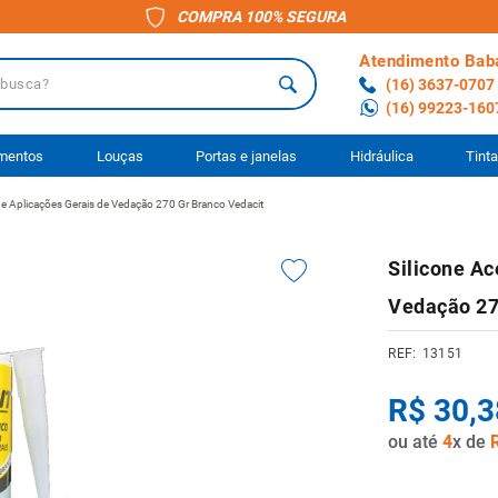
COMPRA 100% SEGURA
Atendimento Bab
a?
(16) 3637-0707
(16) 99223-160
 BUSCADOS
imentos
Louças
Portas e janelas
Hidráulica
Tint
 e Aplicações Gerais de Vedação 270 Gr Branco Vedacit
o
Silicone Ac
ário
Vedação 27
to
13151
anheiro
R$
30
,
3
ocimento
ou até
4
x de