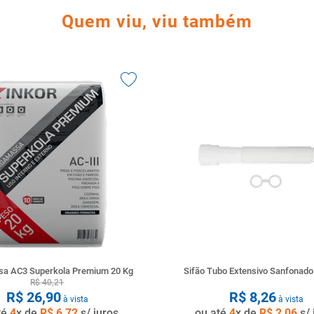
Quem viu, viu também
a AC3 Superkola Premium 20 Kg
Sifão Tubo Extensivo Sanfonad
R$
40
,
21
R$
26
,
90
R$
8
,
26
à vista
à vista
té
4
x de
R$
6
,
72
s/ juros
ou até
4
x de
R$
2
,
06
s/ 