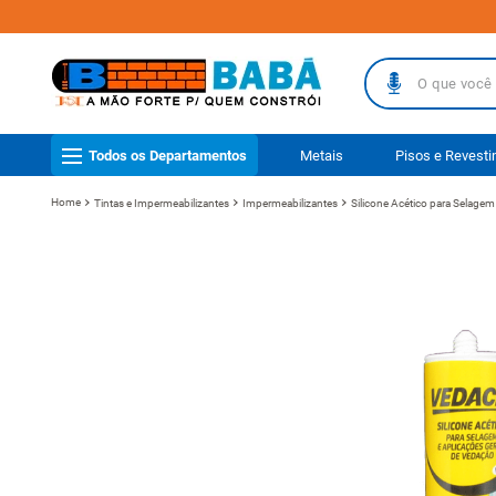
O que você busc
TERMOS MAIS
Todos os Departamentos
Metais
Pisos e Revest
1
º
piso
Tintas e Impermeabilizantes
Impermeabilizantes
Silicone Acético para Selagem
2
º
porcelanat
3
º
telha
4
º
vaso sanit
5
º
revestimen
6
º
gabinete b
7
º
telha fibr
8
º
pisos
9
º
porta