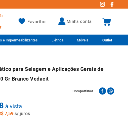
á:
minha conta
Favoritos
7
as e Impermeabilizantes
Elétrica
Móveis
Outlet
ético para Selagem e Aplicações Gerais de
0 Gr Branco Vedacit
Compartilhar
8
à vista
R$
7
,
59
s/ juros