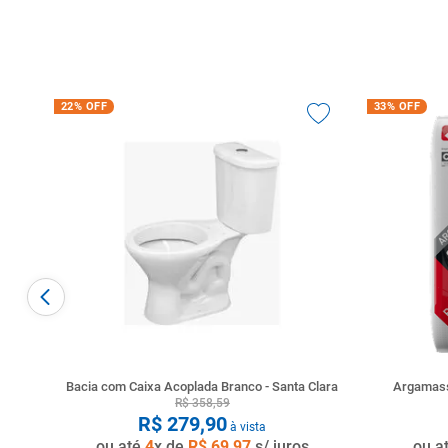
22%
OFF
33%
OFF
Bacia com Caixa Acoplada Branco - Santa Clara
Argamass
R$
358
,
59
R$
279
,
90
à vista
ou até
4
x de
R$
69
,
97
s/ juros
ou a