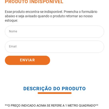
8
º
pisos
9
º
porta
10
º
vaso sanitario caixa acoplada
ENVIAR
DESCRIÇÃO DO PRODUTO
**O PREÇO INDICADO ACIMA SE REFERE A 1 METRO QUADRADO**