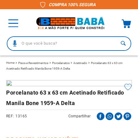
COMPRA 100% SEGURA
O que você busca?
TERMOS MAIS BUSCADOS
Pisos e Revestimentos
Porcelanatos
Acetinado
Porcelanato 63 x 63 cm
Acetinado Retificado Manila Bone 1959-A Delta
1
º
piso
2
º
porcelanato
3
º
telha
Porcelanato 63 x 63 cm Acetinado Retificado
4
º
vaso sanitário
Manila Bone 1959-A Delta
5
º
revestimento
13165
Compartilhar
6
º
gabinete banheiro
7
º
telha fibrocimento