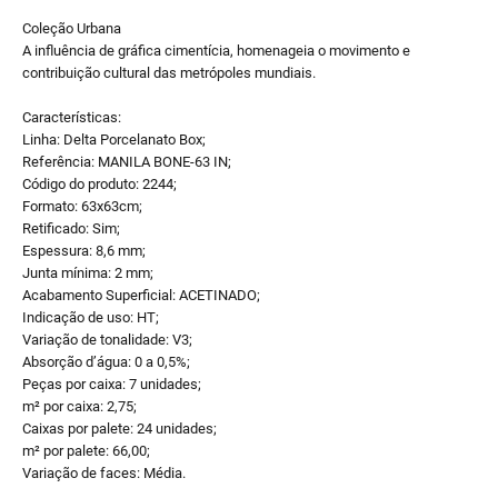
Coleção Urbana
A influência de gráfica cimentícia, homenageia o movimento e
contribuição cultural das metrópoles mundiais.
Características:
Linha: Delta Porcelanato Box;
Referência: MANILA BONE-63 IN;
Código do produto: 2244;
Formato: 63x63cm;
Retificado: Sim;
Espessura: 8,6 mm;
Junta mínima: 2 mm;
Acabamento Superficial: ACETINADO;
Indicação de uso: HT;
Variação de tonalidade: V3;
Absorção d’água: 0 a 0,5%;
Peças por caixa: 7 unidades;
m² por caixa: 2,75;
Caixas por palete: 24 unidades;
m² por palete: 66,00;
Variação de faces: Média.