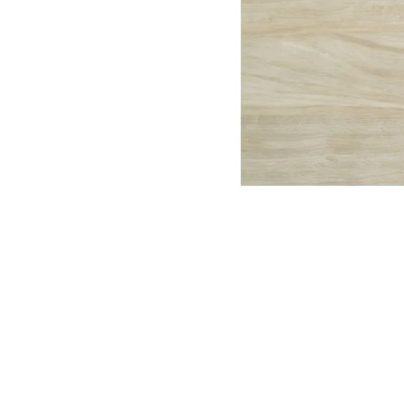
10
º
vaso sani