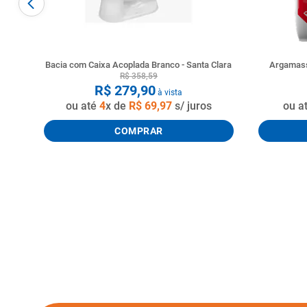
Bacia com Caixa Acoplada Branco - Santa Clara
Argamass
R$
358
,
59
R$
279
,
90
à vista
ou até
4
x de
R$
69
,
97
s/ juros
ou a
COMPRAR