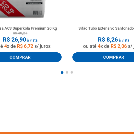
a AC3 Superkola Premium 20 Kg
Sifão Tubo Extensivo Sanfonad
R$
40
,
21
R$
26
,
90
R$
8
,
26
à vista
à vista
té
4
x de
R$
6
,
72
s/ juros
ou até
4
x de
R$
2
,
06
s/ 
COMPRAR
COMPRAR