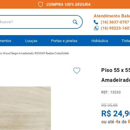
COMPRA 100% SEGURA
Atendimento Bab
a?
(16) 3637-0707
(16) 99223-160
 BUSCADOS
imentos
Louças
Portas e janelas
Hidráulica
Tint
 Eco Wood Bege Amadeirado R55009 Realce Cristofoletti
o
Piso 55 x 5
ário
Amadeirado
to
13263
anheiro
R$
35
,
88
ocimento
R$
24
,
9
ou até
4
x de