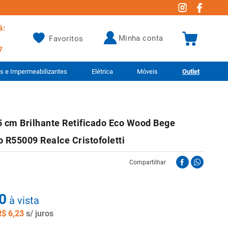
á:
minha conta
Favoritos
7
as e Impermeabilizantes
Elétrica
Móveis
Outlet
5 cm Brilhante Retificado Eco Wood Bege
 R55009 Realce Cristofoletti
Compartilhar
0
à vista
R$
6
,
23
s/ juros