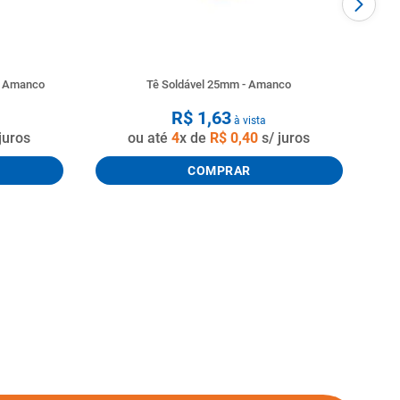
o Amanco
Tê Soldável 25mm - Amanco
R$
1
,
63
à vista
juros
ou até
4
x de
R$
0
,
40
s/ juros
COMPRAR