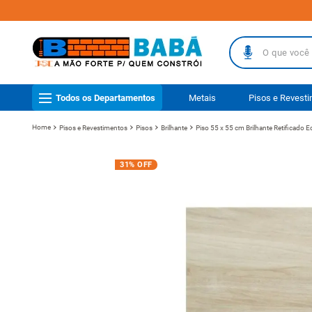
O que você busc
TERMOS MAIS
Todos os Departamentos
Metais
Pisos e Revest
1
º
piso
Pisos e Revestimentos
Pisos
Brilhante
Piso 55 x 55 cm Brilhante Retificado
2
º
porcelanat
3
º
telha
31%
OFF
4
º
vaso sanit
5
º
revestimen
6
º
gabinete b
7
º
telha fibr
8
º
pisos
9
º
porta