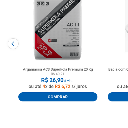
Argamassa AC3 Superkola Premium 20 Kg
Bacia com C
R$
40
,
21
R$
26
,
90
à vista
ou até
4
x de
R$
6
,
72
s/ juros
ou a
COMPRAR