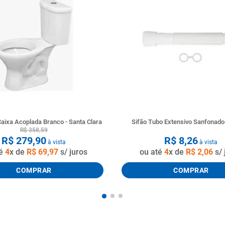
aixa Acoplada Branco - Santa Clara
Sifão Tubo Extensivo Sanfonad
R$
358
,
59
R$
279
,
90
R$
8
,
26
à vista
à vista
té
4
x de
R$
69
,
97
s/ juros
ou até
4
x de
R$
2
,
06
s/ 
COMPRAR
COMPRAR