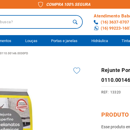
COMPRA 100% SEGURA
Atendimento Bab
a?
(16) 3637-0707
(16) 99223-160
 BUSCADOS
imentos
Louças
Portas e janelas
Hidráulica
Tint
lit 0110.00146.0030FD
o
Rejunte Por
ário
0110.0014
13320
anheiro
to
ocimento