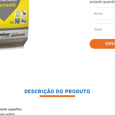
tario caixa acoplada
ENV
DESCRIÇÃO DO PRODUTO
mento superfino.
nto antigo.