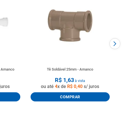
o Amanco
Tê Soldável 25mm - Amanco
R$
1
,
63
à vista
juros
ou até
4
x de
R$
0
,
40
s/ juros
COMPRAR