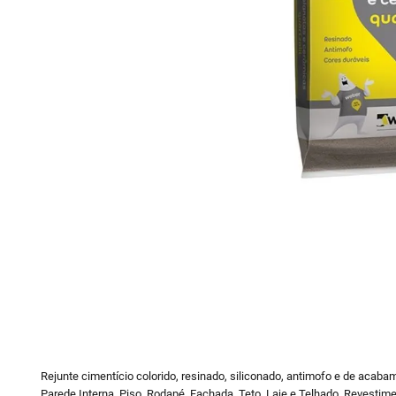
10
º
vaso sani
Rejunte cimentício colorido, resinado, siliconado, antimofo e de acaba
Parede Interna, Piso, Rodapé, Fachada, Teto, Laje e Telhado, Revestime