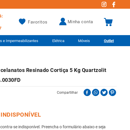
á:
minha conta
Favoritos
7
as e Impermeabilizantes
Elétrica
Móveis
Outlet
celanatos Resinado Cortiça 5 Kg Quartzolit
6.0030FD
Compartilhar