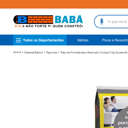
O que você busc
TERMOS MAIS
Todos os Departamentos
Metais
Pisos e Revest
1
º
piso
Material Básico
Rejuntes
Rejunte Porcelanatos Resinado Cortiça 5 Kg Quartzo
2
º
porcelanat
3
º
telha
4
º
vaso sanit
5
º
pisos
6
º
gabinete b
7
º
revestimen
8
º
telha fibr
9
º
porta