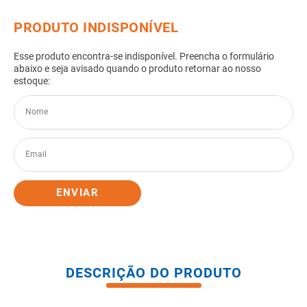
8
º
pisos
9
º
porta
10
º
vaso sanitario caixa acoplada
ENVIAR
DESCRIÇÃO DO PRODUTO