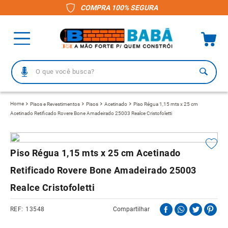
COMPRA 100% SEGURA
O que você busca?
TERMOS MAIS BUSCADOS
Pisos e Revestimentos
Pisos
Acetinado
Piso Régua 1,15 mts x 25 cm
Acetinado Retificado Rovere Bone Amadeirado 25003 Realce Cristofoletti
1
º
piso
2
º
porcelanato
3
º
telha
Piso Régua 1,15 mts x 25 cm Acetinado
4
º
vaso sanitário
Retificado Rovere Bone Amadeirado 25003
5
º
revestimento
Realce Cristofoletti
6
º
gabinete banheiro
13548
Compartilhar
7
º
telha fibrocimento