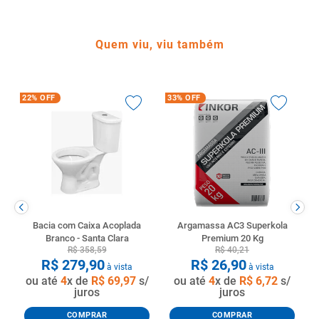
Quem viu, viu também
22%
OFF
33%
OFF
Bacia com Caixa Acoplada
Argamassa AC3 Superkola
Branco - Santa Clara
Premium 20 Kg
R$
358
,
59
R$
40
,
21
R$
279
,
90
R$
26
,
90
à vista
à vista
ou até
4
x de
R$
69
,
97
s/
ou até
4
x de
R$
6
,
72
s/
juros
juros
COMPRAR
COMPRAR