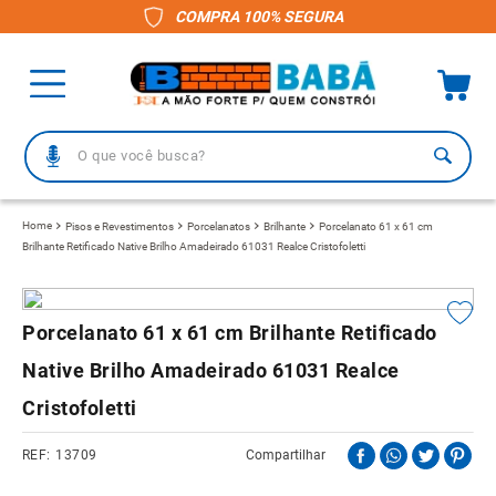
COMPRA 100% SEGURA
O que você busca?
TERMOS MAIS BUSCADOS
Pisos e Revestimentos
Porcelanatos
Brilhante
Porcelanato 61 x 61 cm
Brilhante Retificado Native Brilho Amadeirado 61031 Realce Cristofoletti
1
º
piso
2
º
porcelanato
3
º
telha
Porcelanato 61 x 61 cm Brilhante Retificado
4
º
vaso sanitário
Native Brilho Amadeirado 61031 Realce
5
º
revestimento
Cristofoletti
6
º
telha fibrocimento
13709
Compartilhar
7
º
pisos