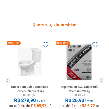
Quem viu, viu também
22%
OFF
33%
OFF
Bacia com Caixa Acoplada
Argamassa AC3 Superkola
Branco - Santa Clara
Premium 20 Kg
R$
358
,
59
R$
40
,
21
R$
279
,
90
R$
26
,
90
à vista
à vista
ou até
4
x de
R$
69
,
97
s/
ou até
4
x de
R$
6
,
72
s/