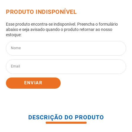
8
º
gabinete banheiro
9
º
porta
10
º
vaso sanitario caixa acoplada
ENVIAR
DESCRIÇÃO DO PRODUTO