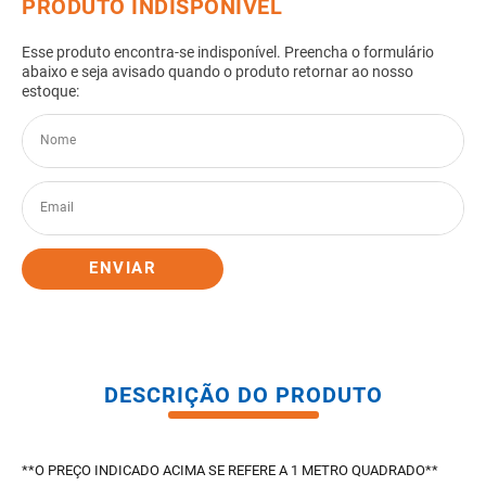
8
º
pisos
9
º
porta
10
º
vaso sanitario caixa acoplada
ENVIAR
DESCRIÇÃO DO PRODUTO
**O PREÇO INDICADO ACIMA SE REFERE A 1 METRO QUADRADO**