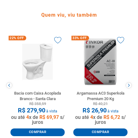
Quem viu, viu também
22%
OFF
33%
OFF
Bacia com Caixa Acoplada
Argamassa AC3 Superkola
Branco - Santa Clara
Premium 20 Kg
R$
358
,
59
R$
40
,
21
R$
279
,
90
R$
26
,
90
à vista
à vista
ou até
4
x de
R$
69
,
97
s/
ou até
4
x de
R$
6
,
72
s/
juros
juros
COMPRAR
COMPRAR