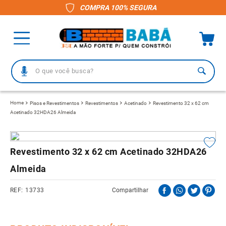
COMPRA 100% SEGURA
O que você busca?
TERMOS MAIS BUSCADOS
Pisos e Revestimentos
Revestimentos
Acetinado
Revestimento 32 x 62 cm
Acetinado 32HDA26 Almeida
1
º
piso
2
º
porcelanato
3
º
telha
Revestimento 32 x 62 cm Acetinado 32HDA26
4
º
vaso sanitário
Almeida
5
º
revestimento
13733
Compartilhar
6
º
gabinete banheiro
7
º
telha fibrocimento