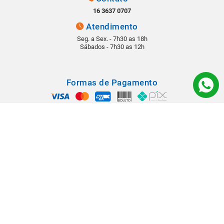
16 3637 0707
Atendimento
Seg. a Sex. - 7h30 as 18h
Sábados - 7h30 as 12h
Formas de Pagamento
Segurança
Todos os direitos reservados © 2022 - Babá Materiais para Construção -
Rua: Rangel Pestana, 1290 - Vila Virgínia - CEP 14030-210 - Ribeirão