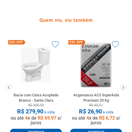
Quem viu, viu também
22%
OFF
33%
OFF
Bacia com Caixa Acoplada
Argamassa AC3 Superkola
Branco - Santa Clara
Premium 20 Kg
R$
358
,
59
R$
40
,
21
R$
279
,
90
R$
26
,
90
à vista
à vista
ou até
4
x de
R$
69
,
97
s/
ou até
4
x de
R$
6
,
72
s/
juros
juros