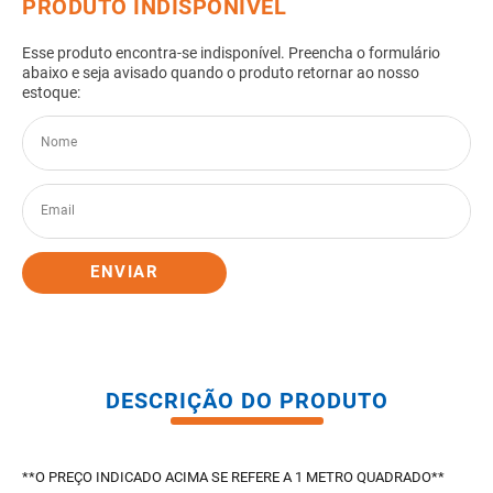
8
º
pisos
9
º
porta
10
º
vaso sanitario caixa acoplada
ENVIAR
DESCRIÇÃO DO PRODUTO
**O PREÇO INDICADO ACIMA SE REFERE A 1 METRO QUADRADO**