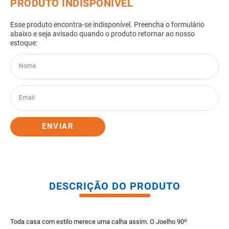
8
º
gabinete banheiro
9
º
porta
10
º
vaso sanitario caixa acoplada
ENVIAR
DESCRIÇÃO DO PRODUTO
Toda casa com estilo merece uma calha assim. O Joelho 90º