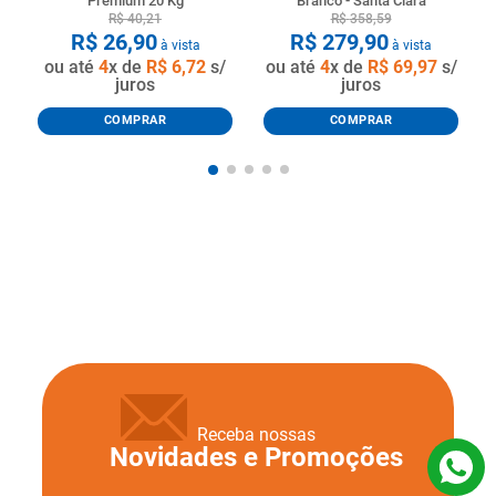
Premium 20 Kg
Branco - Santa Clara
R$
40
,
21
R$
358
,
59
R$
26
,
90
R$
279
,
90
à vista
à vista
ou até
4
x de
R$
6
,
72
s/
ou até
4
x de
R$
69
,
97
s/
juros
juros
COMPRAR
COMPRAR
Receba nossas
Novidades e Promoções