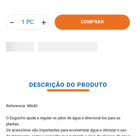
8
º
pisos
9
º
porta
－
＋
COMPRAR
10
º
vaso sanitario caixa acoplada
DESCRIÇÃO DO PRODUTO
Referencia: 98640
O Esguicho ajuda a regular os jatos de água e direcioná-los para as
plantas.
Os acessórios são importantes para economizar água e otimizar o uso