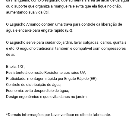
da mangueira, como o esguicho que aumenta a área de alcance da água
ou o suporte que organiza a mangueira e evita que ela fique no chão,
aumentando sua vida útil.
O Esguicho Amanco contém uma trava para controle da liberação de
água e encaixe para engate rápido (ER).
O Esguicho serve para cuidar do jardim, lavar calçadas, carros, quintais
e etc. O esguicho tradicional também é compatível com compressores
de ar.
Bitola: 1/2´;
Resistente à corrosão Resistente aos raios UV;
Praticidade: montagem rápida por Engate Rápido (ER);
Controle de distribuição de água;
Economia: evita desperdício de água;
Design ergonômico e que evita danos no jardim.
*Demais informações por favor verificar no site do fabricante.