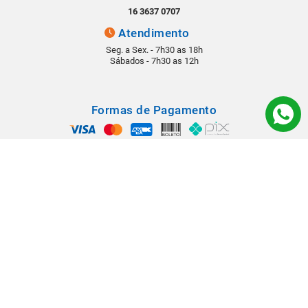
16 3637 0707
Atendimento
Seg. a Sex. - 7h30 as 18h
Sábados - 7h30 as 12h
Formas de Pagamento
Segurança
Todos os direitos reservados © 2022 - Babá Materiais para Construção -
Rua: Rangel Pestana, 1290 - Vila Virgínia - CEP 14030-210 - Ribeirão