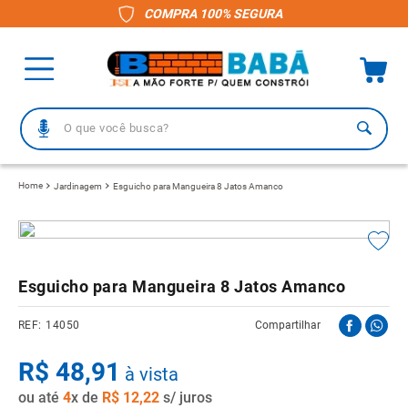
COMPRA 100% SEGURA
O que você busca?
TERMOS MAIS BUSCADOS
Jardinagem
Esguicho para Mangueira 8 Jatos Amanco
1
º
piso
2
º
porcelanato
3
º
telha
Esguicho para Mangueira 8 Jatos Amanco
4
º
vaso sanitário
14050
Compartilhar
5
º
revestimento
R$
6
º
48
gabinete banheiro
,
91
à vista
ou até
7
º
4
x de
telha fibrocimento
R$
12
,
22
s/ juros