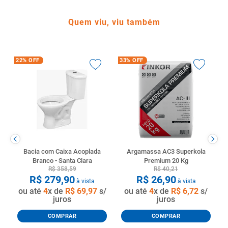
Quem viu, viu também
22%
OFF
33%
OFF
Bacia com Caixa Acoplada
Argamassa AC3 Superkola
Branco - Santa Clara
Premium 20 Kg
R$
358
,
59
R$
40
,
21
R$
279
,
90
R$
26
,
90
à vista
à vista
ou até
4
x de
R$
69
,
97
s/
ou até
4
x de
R$
6
,
72
s/
juros
juros
COMPRAR
COMPRAR