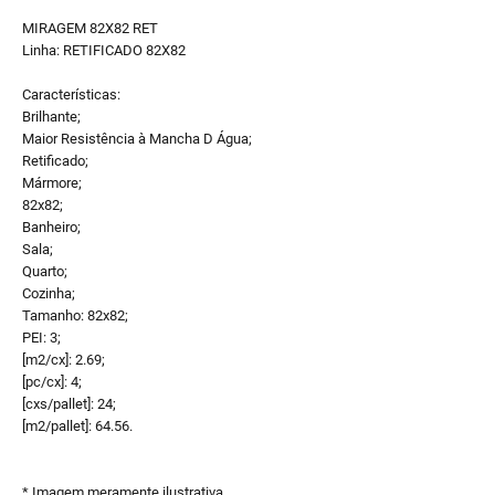
MIRAGEM 82X82 RET
Linha: RETIFICADO 82X82
Características:
Brilhante;
Maior Resistência à Mancha D Água;
Retificado;
Mármore;
82x82;
Banheiro;
Sala;
Quarto;
Cozinha;
Tamanho: 82x82;
PEI: 3;
[m2/cx]: 2.69;
[pc/cx]: 4;
[cxs/pallet]: 24;
[m2/pallet]: 64.56.
* Imagem meramente ilustrativa.