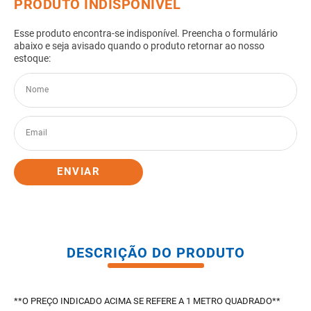
8
º
gabinete banheiro
9
º
porta
10
º
vaso sanitario caixa acoplada
ENVIAR
DESCRIÇÃO DO PRODUTO
**O PREÇO INDICADO ACIMA SE REFERE A 1 METRO QUADRADO**