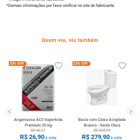
*Demais informações por favor verificar no site do fabricante.
Quem viu, viu também
33%
OFF
22%
OFF
Argamassa AC3 Superkola
Bacia com Caixa Acoplada
Premium 20 Kg
Branco - Santa Clara
R$
40
,
21
R$
358
,
59
R$
26
,
90
R$
279
,
90
à vista
à vista