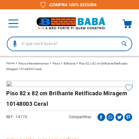
COMPRA 100% SEGURA
O que você busca?
TERMOS MAIS BUSCADOS
Pisos e Revestimentos
Pisos
Brilhante
Piso 82 x 82 cm Brilhante Retificado
Miragem 10148003 Ceral
1
º
piso
2
º
porcelanato
3
º
telha
Piso 82 x 82 cm Brilhante Retificado Miragem
4
º
vaso sanitário
10148003 Ceral
5
º
revestimento
14173
Compartilhar
6
º
telha fibrocimento
7
º
pisos