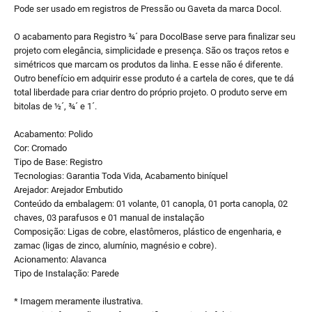
Pode ser usado em registros de Pressão ou Gaveta da marca Docol.
O acabamento para Registro ¾´ para DocolBase serve para finalizar seu
projeto com elegância, simplicidade e presença. São os traços retos e
simétricos que marcam os produtos da linha. E esse não é diferente.
Outro benefício em adquirir esse produto é a cartela de cores, que te dá
total liberdade para criar dentro do próprio projeto. O produto serve em
bitolas de ½´, ¾´ e 1´.
Acabamento: Polido
Cor: Cromado
Tipo de Base: Registro
Tecnologias: Garantia Toda Vida, Acabamento biníquel
Arejador: Arejador Embutido
Conteúdo da embalagem: 01 volante, 01 canopla, 01 porta canopla, 02
chaves, 03 parafusos e 01 manual de instalação
Composição: Ligas de cobre, elastômeros, plástico de engenharia, e
zamac (ligas de zinco, alumínio, magnésio e cobre).
Acionamento: Alavanca
Tipo de Instalação: Parede
* Imagem meramente ilustrativa.