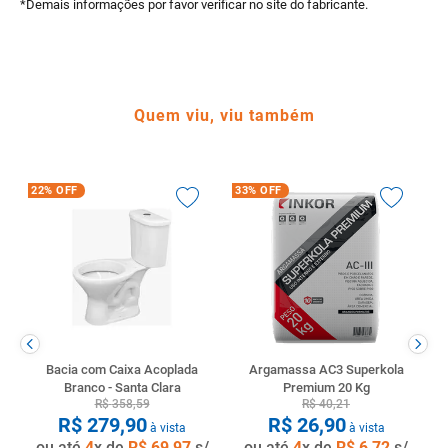
*Demais informações por favor verificar no site do fabricante.
Quem viu, viu também
22%
OFF
33%
OFF
Bacia com Caixa Acoplada
Argamassa AC3 Superkola
Branco - Santa Clara
Premium 20 Kg
R$
358
,
59
R$
40
,
21
R$
279
,
90
R$
26
,
90
à vista
à vista
ou até
4
x de
R$
69
,
97
s/
ou até
4
x de
R$
6
,
72
s/