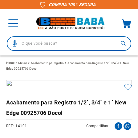
COMPRA 100% SEGURA
O que você busca?
TERMOS MAIS BUSCADOS
Metais
Acabamento p/ Registro
Acabamento para Registro 1/2´, 3/4´ e 1´ New
Edge 00925706 Docol
1
º
piso
2
º
porcelanato
3
º
telha
Acabamento para Registro 1/2´, 3/4´ e 1´ New
4
º
vaso sanitário
Edge 00925706 Docol
5
º
revestimento
6
º
telha fibrocimento
14101
Compartilhar
7
º
gabinete banheiro