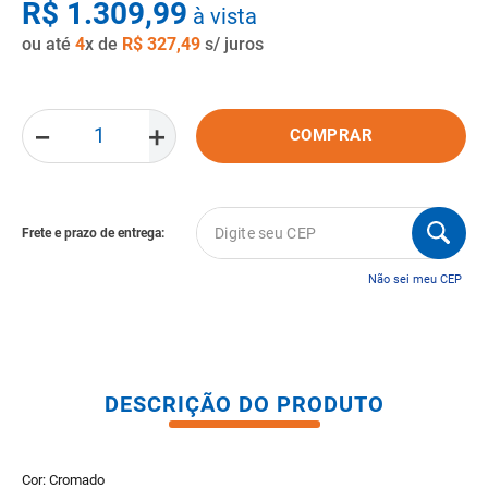
R$
1
.
309
,
99
à vista
8
º
pisos
ou até
4
x de
R$
327
,
49
s/ juros
9
º
porta
10
º
vaso sanitario caixa acoplada
－
＋
COMPRAR
Não sei meu CEP
DESCRIÇÃO DO PRODUTO
Cor: Cromado