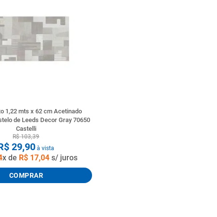
tario caixa acoplada
o 1,22 mts x 62 cm Acetinado
stelo de Leeds Decor Gray 70650
Castelli
R$
103
,
39
R$
29
,
90
à vista
4
x de
R$
17
,
04
s/ juros
COMPRAR