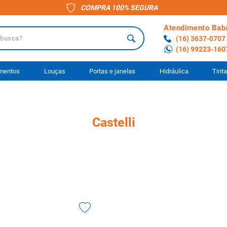
COMPRA 100% SEGURA
Atendimento Bab
a?
(16) 3637-0707
(16) 99223-160
 BUSCADOS
imentos
Louças
Portas e janelas
Hidráulica
Tint
o
Castelli
ário
to
anheiro
ocimento