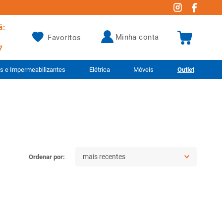
á:
minha conta
Favoritos
7
as e Impermeabilizantes
Elétrica
Móveis
Outlet
mais recentes